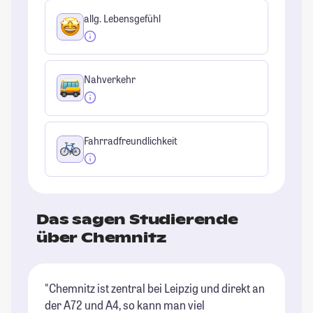
allg. Lebensgefühl
Nahverkehr
Fahrradfreundlichkeit
Das sagen Studierende
über Chemnitz
"Chemnitz ist zentral bei Leipzig und direkt an
"C
der A72 und A4, so kann man viel
si