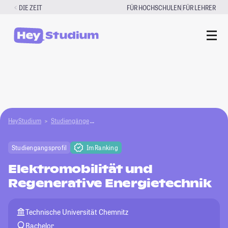
Zum
|
DIE ZEIT
FÜR HOCHSCHULEN
FÜR LEHRER
Inhalt
springen
HeyStudium
Studiengänge
Elektromobilität und Regenerative Energietechn
Studiengangsprofil
Im Ranking
Elektromobilität und
Regenerative Energietechnik
Technische Universität Chemnitz
Bachelor