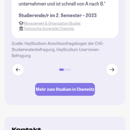
unternehmen und ist schnell von A nach B."
St
Studierende/r im 2. Semester – 2023
Management & Organization Studies
Technische Universität Chemnitz
Quelle: HeyStudium-Anschlussfragebogen der CHE-
Studierendenbefragung, HeyStudium User:innen-
Befragung
Mehr zum Studium in Chemnitz
Kontakt