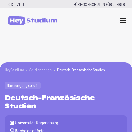
Zum
|
DIE ZEIT
FÜR HOCHSCHULEN
FÜR LEHRER
Inhalt
springen
HeyStudium
Studiengänge
Deutsch-Französische Studien
Studiengangsprofil
Deutsch-Französische
Studien
Universität Regensburg
Bachelor of Arts