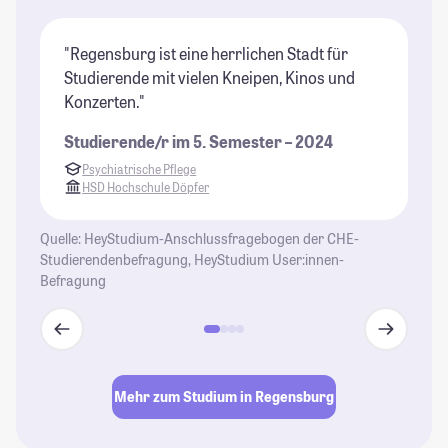
"Regensburg ist eine herrlichen Stadt für
"D
Studierende mit vielen Kneipen, Kinos und
hä
Konzerten."
Au
ma
Studierende/r im 5. Semester – 2024
St
Psychiatrische Pflege
da
HSD Hochschule Döpfer
vi
So
Quelle: HeyStudium-Anschlussfragebogen der CHE-
et
Studierendenbefragung, HeyStudium User:innen-
St
Befragung
St
Mehr zum Studium in Regensburg