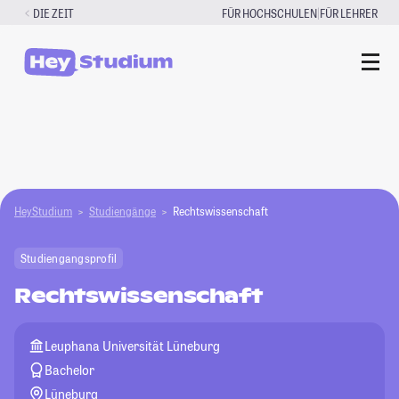
Zum
|
DIE ZEIT
FÜR HOCHSCHULEN
FÜR LEHRER
Inhalt
springen
HeyStudium
Studiengänge
Rechtswissenschaft
Studiengangsprofil
Rechtswissenschaft
Leuphana Universität Lüneburg
Bachelor
Lüneburg