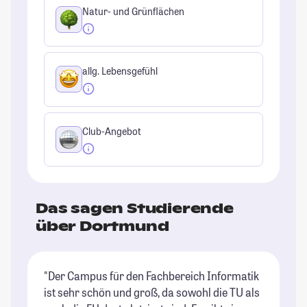
Natur- und Grünflächen
allg. Lebensgefühl
Club-Angebot
Das sagen Studierende
über Dortmund
"Der Campus für den Fachbereich Informatik
"D
ist sehr schön und groß, da sowohl die TU als
St