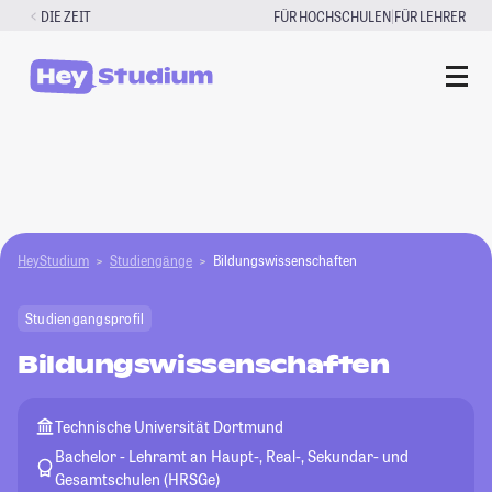
Zum
|
DIE ZEIT
FÜR HOCHSCHULEN
FÜR LEHRER
Inhalt
springen
HeyStudium
Studiengänge
Bildungswissenschaften
Studiengangsprofil
Bildungswissenschaften
Technische Universität Dortmund
Bachelor - Lehramt an Haupt-, Real-, Sekundar- und
Gesamtschulen (HRSGe)