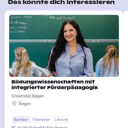
Das könnte dich interessieren
Bildungswissenschaften mit
integrierter Förderpädagogik
Universität Siegen
Siegen
Bachelor
6 Semester
Lehramt
NC-frei
Alle Fächer
Alle Schulformen