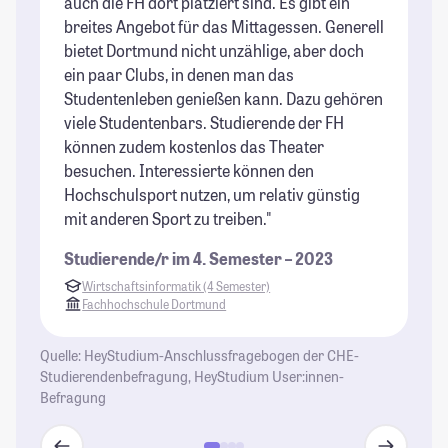
auch die FH dort platziert sind. Es gibt ein
st
breites Angebot für das Mittagessen. Generell
h
bietet Dortmund nicht unzählige, aber doch
St
ein paar Clubs, in denen man das
Studentenleben genießen kann. Dazu gehören
viele Studentenbars. Studierende der FH
können zudem kostenlos das Theater
besuchen. Interessierte können den
Hochschulsport nutzen, um relativ günstig
mit anderen Sport zu treiben."
Studierende/r im 4. Semester – 2023
Wirtschaftsinformatik (4 Semester)
Fachhochschule Dortmund
Quelle: HeyStudium-Anschlussfragebogen der CHE-
Studierendenbefragung, HeyStudium User:innen-
Befragung