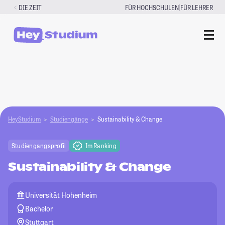
Zum
|
DIE ZEIT
FÜR HOCHSCHULEN
FÜR LEHRER
Inhalt
springen
HeyStudium
Studiengänge
Sustainability & Change
Studiengangsprofil
Im Ranking
Sustainability & Change
Universität Hohenheim
Bachelor
Stuttgart