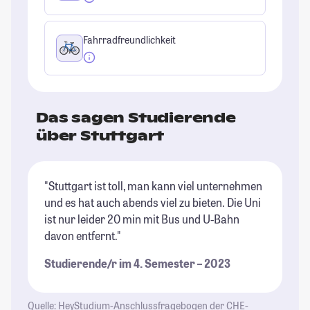
Fahrradfreundlichkeit
Das sagen Studierende
über Stuttgart
"Stuttgart ist toll, man kann viel unternehmen
"D
und es hat auch abends viel zu bieten. Die Uni
de
ist nur leider 20 min mit Bus und U-Bahn
St
davon entfernt."
Studierende/r im 4. Semester – 2023
Quelle: HeyStudium-Anschlussfragebogen der CHE-