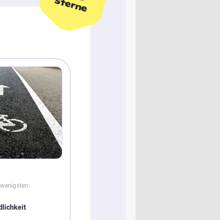
Sterne
 wenigsten:
lichkeit