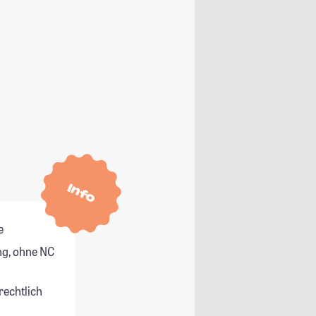
Info
e
g, ohne NC
rechtlich