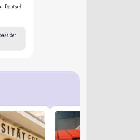
e: Deutsch
pass
der