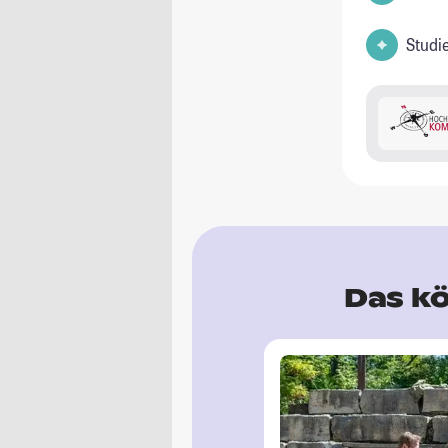
Studi
Das kö