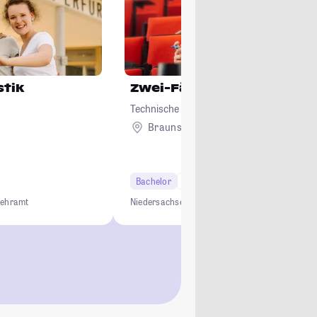
stik
Zwei-Fächer-Bachelor Le
Technische Universität Braunschweig
Braunschweig
Bachelor
6 Semester
Lehramt
Lehramt
Niedersachsen
Lehramt
Lehrkräftebildung