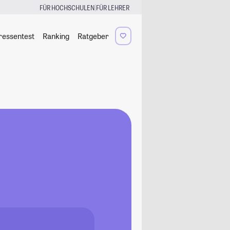
|
FÜR HOCHSCHULEN
FÜR LEHRER
ressentest
Ranking
Ratgeber