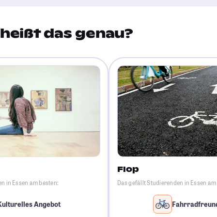
heißt das genau?
Flop
en in Essen am besten:
Das gefällt Studierenden in Essen am
Kulturelles Angebot
Fahrradfreund