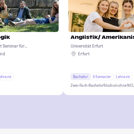
gik
Anglistik/ Amerikani
t Seminar für
Universität Erfurt
and
Erfurt
ehramt
Bachelor
6 Semester
Lehramt
Zwei-Fach-Bachelor
Studium ohne NC