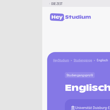
Zum
DIE ZEIT
Inhalt
springen
HeyStudium
Studiengänge
Englisch
Studiengangsprofil
Englisc
Universität Duisburg-