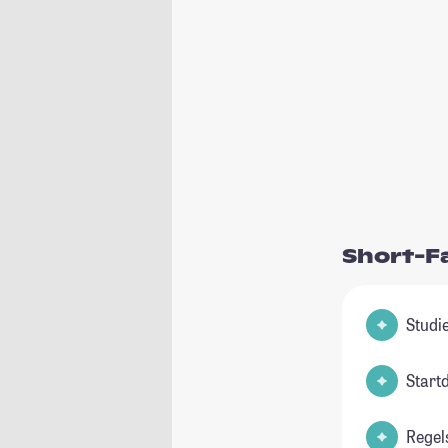
Short-F
Start
Regel