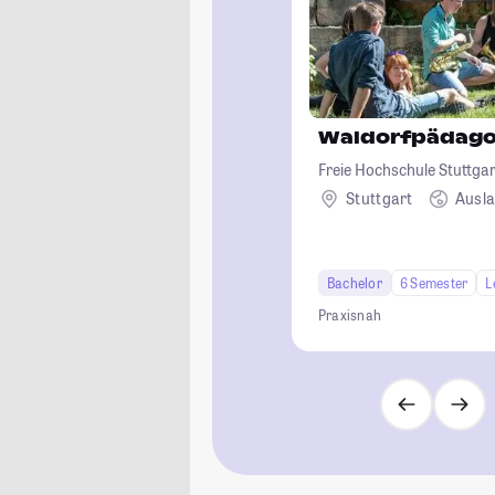
Waldorfpädago
Freie Hochschule Stuttgar
Waldorfpädagogik
Stuttgart
Ausl
Bachelor
6 Semester
L
Praxisnah