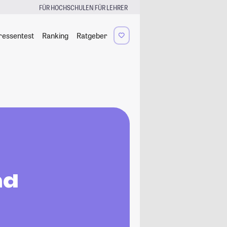
|
FÜR HOCHSCHULEN
FÜR LEHRER
ressentest
Ranking
Ratgeber
nd