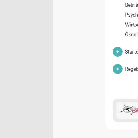
Betri
Psych
Wirts
Ökon
Start
Regel