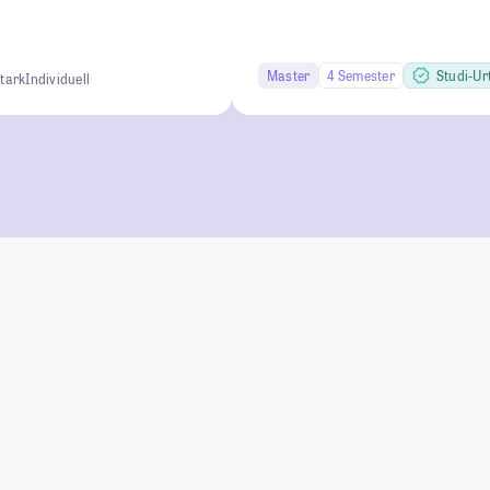
Master
4 Semester
Studi-Urt
tark
Individuell