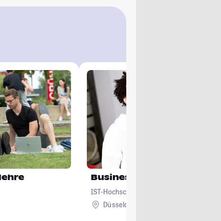
lehre
Business Administration
IST-Hochschule für Management
Düsseldorf