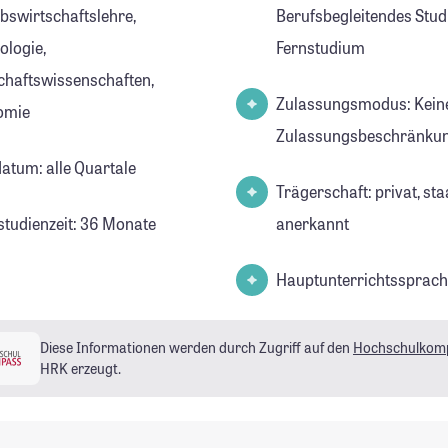
ebswirtschaftslehre,
Berufsbegleitendes Stud
ologie,
Fernstudium
chaftswissenschaften,
Zulassungsmodus: Kein
omie
Zulassungsbeschränkun
datum: alle Quartale
Trägerschaft: privat, sta
studienzeit: 36 Monate
anerkannt
Hauptunterrichtssprach
Diese Informationen werden durch Zugriff auf den
Hochschulkom
HRK erzeugt.