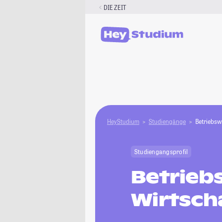
Zum
DIE ZEIT
Inhalt
springen
HeyStudium
Studiengänge
Betriebsw
Studiengangsprofil
Betrieb
Wirtsch