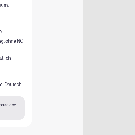
ium,
e
g, ohne NC
atlich
e: Deutsch
pass
der