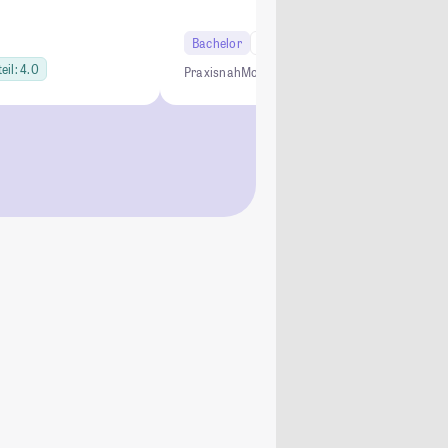
Bachelor
6 Semester
eil: 4.0
Praxisnah
Moderne Lehrmethoden
Optional: Dua