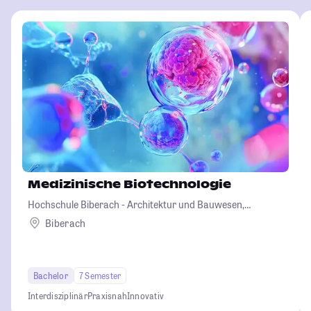
Medizinische Biotechnologie
Hochschule Biberach - Architektur und Bauwesen,
Betriebswirtschaft und Biotechnologie
Biberach
Bachelor
7 Semester
Interdisziplinär
Praxisnah
Innovativ