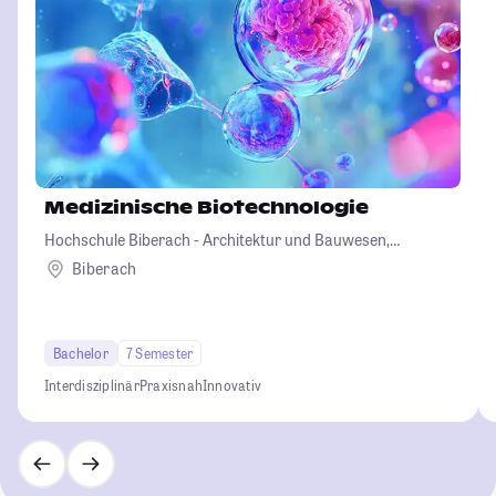
Medizinische Biotechnologie
Hochschule Biberach - Architektur und Bauwesen,
Betriebswirtschaft und Biotechnologie
Biberach
Bachelor
7 Semester
Interdisziplinär
Praxisnah
Innovativ