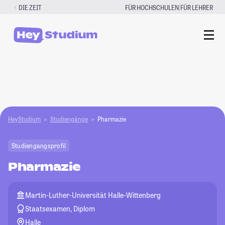
Zum
|
DIE ZEIT
FÜR HOCHSCHULEN
FÜR LEHRER
Inhalt
springen
HeyStudium
Studiengänge
Pharmazie
Studiengangsprofil
Pharmazie
Martin-Luther-Universität Halle-Wittenberg
Staatsexamen, Diplom
Halle