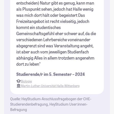
entscheiden) Natur gibt es genug, kann man
de
als Pluspunkt sehen, jedoch hat Halle wenig
Do
was mich dort hält oder begeistert Das
er
Freizeitangebot ist recht vielseitig, jedoch
Mi
kommt ein studentisches
St
Gemeinschaftsgefühl eher schwer auf, da die
verschiedenen Lehrbereiche voneinander
abgegrenzt sind was Veranstaltung angeht,
ist aber auch vom jeweiligen Studienfach
abhängig Alles in allem trotzdem angenehm
dort zu leben"
Studierende/r im 5. Semester – 2024
Biologie
Martin-Luther-Universität Halle-Wittenberg
Quelle: HeyStudium-Anschlussfragebogen der CHE-
Studierendenbefragung, HeyStudium User:innen-
Befragung