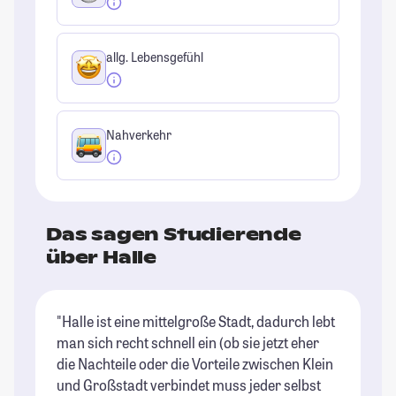
allg. Lebensgefühl
Nahverkehr
Das sagen Studierende
über Halle
"Halle ist eine mittelgroße Stadt, dadurch lebt
"H
man sich recht schnell ein (ob sie jetzt eher
zu
die Nachteile oder die Vorteile zwischen Klein
Gr
und Großstadt verbindet muss jeder selbst
ma