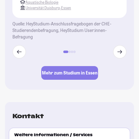
Aquatische Biologie
da
Universität Duisburg-Essen
Bu
nä
Quelle: HeyStudium-Anschlussfragebogen der CHE-
ab
Studierendenbefragung, HeyStudium User:innen-
we
Befragung
St
Mehr zum Studium in Essen
Kontakt
Weitere Informationen / Services