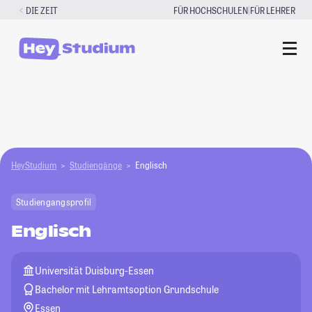
Zum
|
DIE ZEIT
FÜR HOCHSCHULEN
FÜR LEHRER
Inhalt
springen
HeyStudium
Studiengänge
Englisch
Studiengangsprofil
Englisch
Universität Duisburg-Essen
Bachelor mit Lehramtsoption Grundschule
Essen