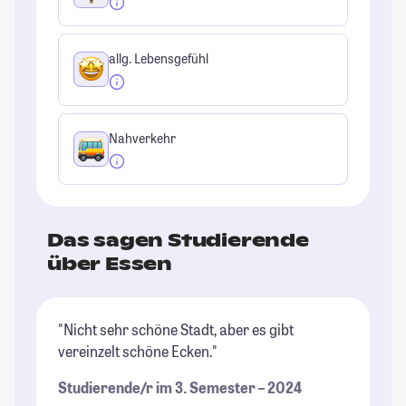
allg. Lebensgefühl
Nahverkehr
Das sagen Studierende
über Essen
"Nicht sehr schöne Stadt, aber es gibt
"I
vereinzelt schöne Ecken."
sc
ab
Studierende/r im 3. Semester – 2024
be