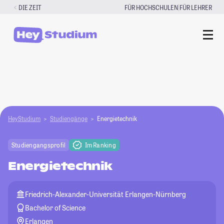
Zum
|
DIE ZEIT
FÜR HOCHSCHULEN
FÜR LEHRER
Inhalt
springen
HeyStudium
Studiengänge
Energietechnik
Studiengangsprofil
Im Ranking
Energietechnik
Friedrich-Alexander-Universität Erlangen-Nürnberg
Bachelor of Science
Erlangen