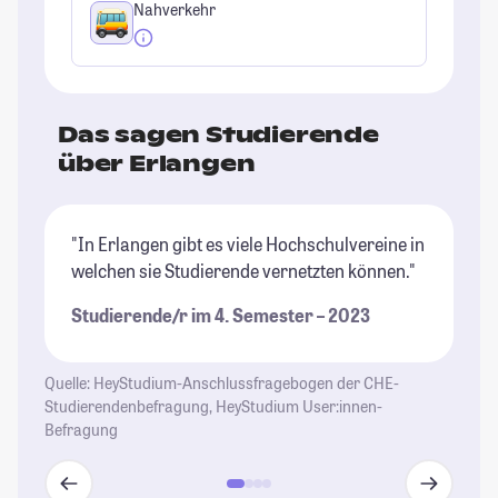
Nahverkehr
Das sagen Studierende
über Erlangen
"In Erlangen gibt es viele Hochschulvereine in
"I
welchen sie Studierende vernetzten können."
Le
ab
Studierende/r im 4. Semester – 2023
Sc
en
Quelle: HeyStudium-Anschlussfragebogen der CHE-
St
Studierendenbefragung, HeyStudium User:innen-
Befragung