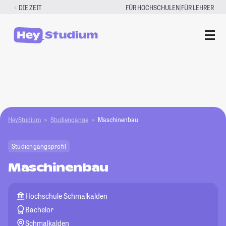
Zum
|
DIE ZEIT
FÜR HOCHSCHULEN
FÜR LEHRER
Inhalt
springen
HeyStudium
Studiengänge
Maschinenbau
Studiengangsprofil
Maschinenbau
Hochschule Schmalkalden
Bachelor
Schmalkalden