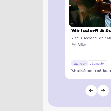
Wirtschaft & S
Alanus Hochschule für Ku
Alfter
Bachelor
6 Semester
Wirtschaft studieren
Schausp