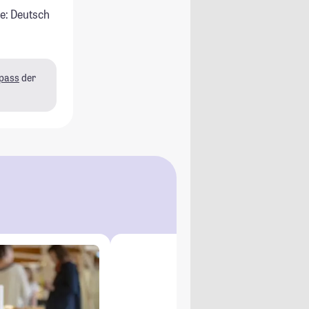
e: Deutsch
pass
der