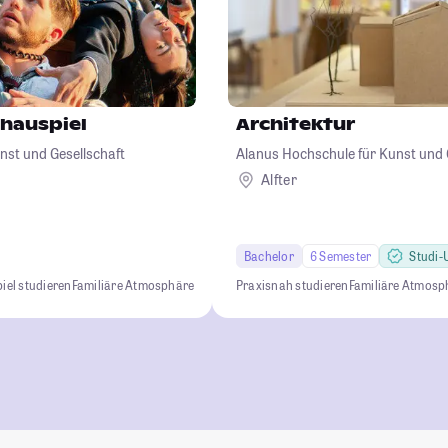
chauspiel
Architektur
nst und Gesellschaft
Alanus Hochschule für Kunst und 
Alfter
Bachelor
6 Semester
Studi-U
iel studieren
Familiäre Atmosphäre
Praxisnah studieren
Familiäre Atmosp