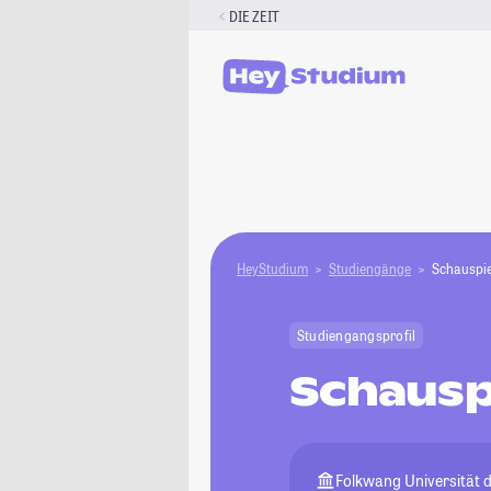
Zum
DIE ZEIT
Inhalt
springen
HeyStudium
Studiengänge
Schauspie
Studiengangsprofil
Schausp
Folkwang Universität 