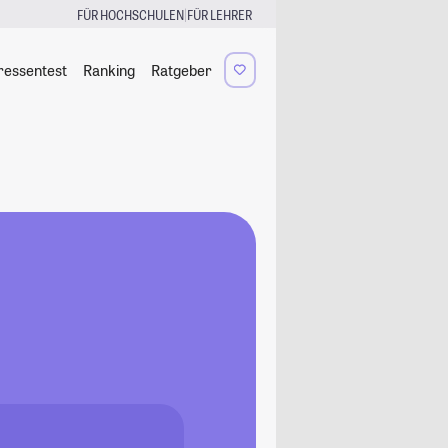
|
FÜR HOCHSCHULEN
FÜR LEHRER
ressentest
Ranking
Ratgeber