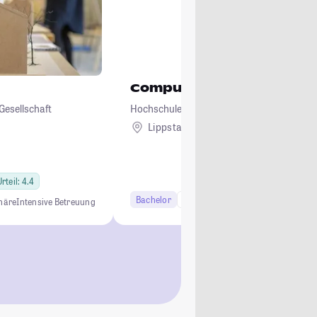
Computervisualistik und 
Gesellschaft
Hochschule Hamm-Lippstadt
Lippstadt
rteil: 4.4
Bachelor
7 Semester
häre
Intensive Betreuung