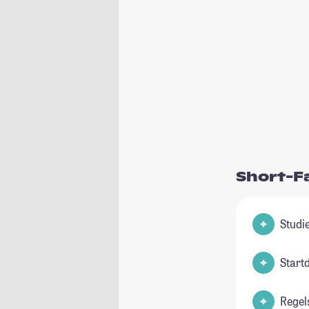
Short-F
Start
Regel