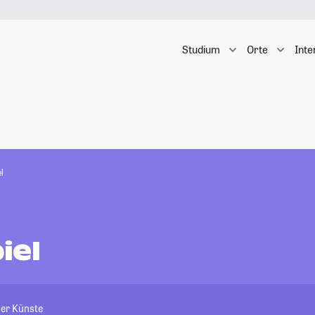
Studium
Orte
Inte
l
iel
der Künste