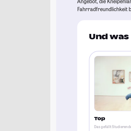
Angebot, die Kneipenl
Fahrradfreundlichkeit b
Und was 
Top
Das gefällt Studierend