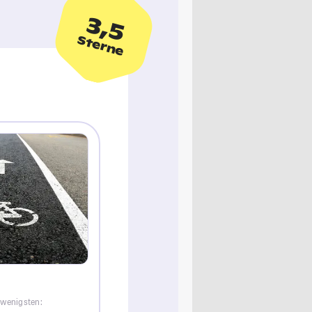
3,5
Sterne
 wenigsten: