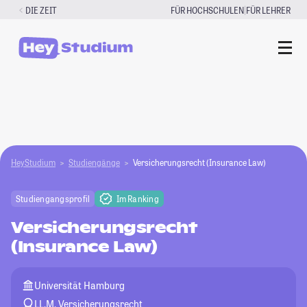
Zum
|
DIE ZEIT
FÜR HOCHSCHULEN
FÜR LEHRER
Inhalt
springen
HeyStudium
Studiengänge
Versicherungsrecht (Insurance Law)
Studiengangsprofil
Im Ranking
Versicherungsrecht
(Insurance Law)
Universität Hamburg
LL.M. Versicherungsrecht