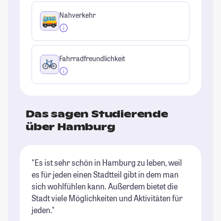
Nahverkehr
Fahrradfreundlichkeit
Das sagen Studierende
über Hamburg
"Es ist sehr schön in Hamburg zu leben, weil
"H
es für jeden einen Stadtteil gibt in dem man
Ba
sich wohlfühlen kann. Außerdem bietet die
be
Stadt viele Möglichkeiten und Aktivitäten für
St
jeden."