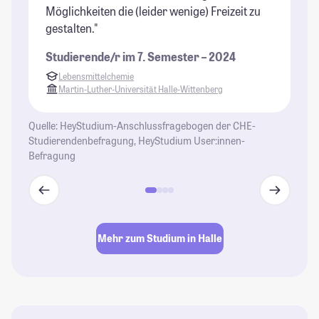
Möglichkeiten die (leider wenige) Freizeit zu
un
gestalten."
en
al
Studierende/r im 7. Semester – 2024
wa
Lebensmittelchemie
Fr
Martin-Luther-Universität Halle-Wittenberg
ko
Ge
Quelle: HeyStudium-Anschlussfragebogen der CHE-
ve
Studierendenbefragung, HeyStudium User:innen-
ab
Befragung
is
ab
do
St
Mehr zum Studium in Halle