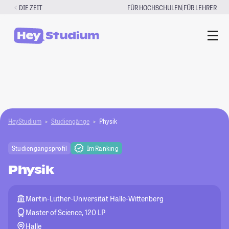
Zum
|
DIE ZEIT
FÜR HOCHSCHULEN
FÜR LEHRER
Inhalt
springen
HeyStudium
Studiengänge
Physik
Studiengangsprofil
Im Ranking
Physik
Martin-Luther-Universität Halle-Wittenberg
Master of Science, 120 LP
Halle