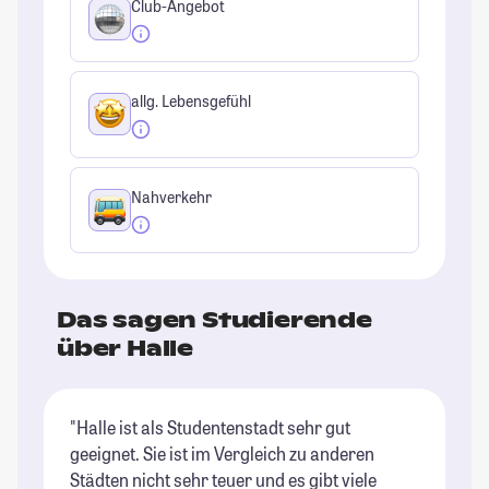
Club-Angebot
allg. Lebensgefühl
Nahverkehr
Das sagen Studierende
über Halle
"Halle ist als Studentenstadt sehr gut
"H
geeignet. Sie ist im Vergleich zu anderen
ma
Städten nicht sehr teuer und es gibt viele
di