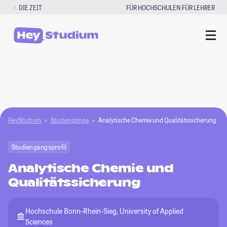
Zum
|
DIE ZEIT
FÜR HOCHSCHULEN
FÜR LEHRER
Inhalt
springen
HeyStudium
Studiengänge
Analytische Chemie und Qualitätssicherung
Studiengangsprofil
Analytische Chemie und
Qualitätssicherung
Hochschule Bonn-Rhein-Sieg, University of Applied
Sciences