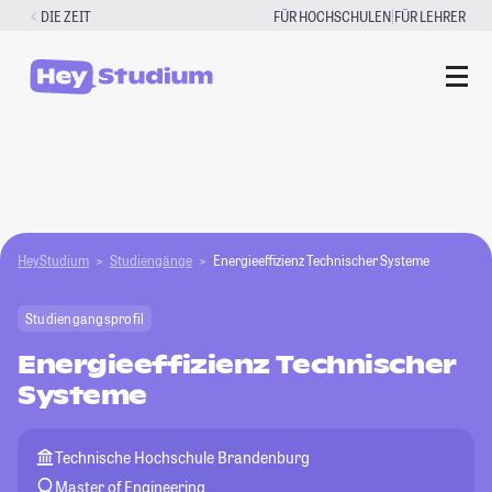
Zum
|
DIE ZEIT
FÜR HOCHSCHULEN
FÜR LEHRER
Inhalt
springen
HeyStudium
Studiengänge
Energieeffizienz Technischer Systeme
Studiengangsprofil
Energieeffizienz Technischer
Systeme
Technische Hochschule Brandenburg
Master of Engineering