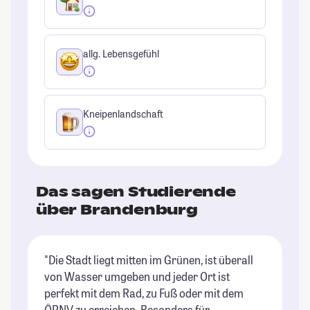
allg. Lebensgefühl
Kneipenlandschaft
Das sagen Studierende
über Brandenburg
"Die Stadt liegt mitten im Grünen, ist überall
"B
von Wasser umgeben und jeder Ort ist
kl
perfekt mit dem Rad, zu Fuß oder mit dem
en
ÖPNV zu erreichen. Besonders für
ab