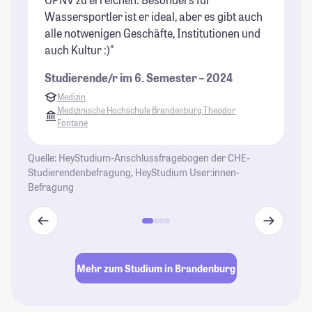
Wassersportler ist er ideal, aber es gibt auch
st
alle notwenigen Geschäfte, Institutionen und
St
auch Kultur :)"
Studierende/r im 6. Semester – 2024
Medizin
Medizinische Hochschule Brandenburg Theodor
Fontane
Quelle: HeyStudium-Anschlussfragebogen der CHE-
Studierendenbefragung, HeyStudium User:innen-
Befragung
Mehr zum Studium in Brandenburg