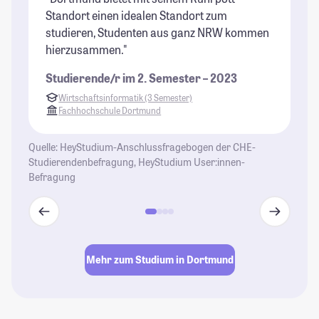
Standort einen idealen Standort zum
is
studieren, Studenten aus ganz NRW kommen
au
hierzusammen."
br
bi
Studierende/r im 2. Semester – 2023
ei
Wirtschaftsinformatik (3 Semester)
St
Fachhochschule Dortmund
vi
kö
Quelle: HeyStudium-Anschlussfragebogen der CHE-
be
Studierendenbefragung, HeyStudium User:innen-
Ho
Befragung
mi
St
Mehr zum Studium in Dortmund