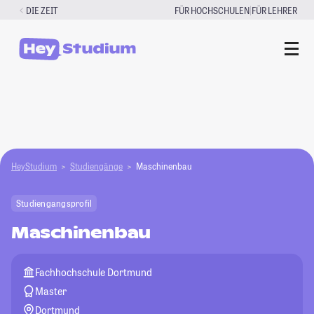
Zum
|
DIE ZEIT
FÜR HOCHSCHULEN
FÜR LEHRER
Inhalt
springen
HeyStudium
Studiengänge
Maschinenbau
Studiengangsprofil
Maschinenbau
Fachhochschule Dortmund
Master
Dortmund