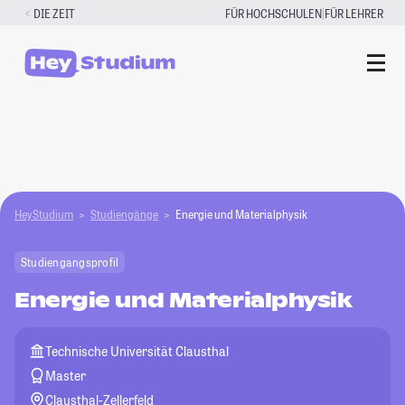
Zum
|
DIE ZEIT
FÜR HOCHSCHULEN
FÜR LEHRER
Inhalt
springen
HeyStudium
Studiengänge
Energie und Materialphysik
Studiengangsprofil
Energie und Materialphysik
Technische Universität Clausthal
Master
Clausthal-Zellerfeld