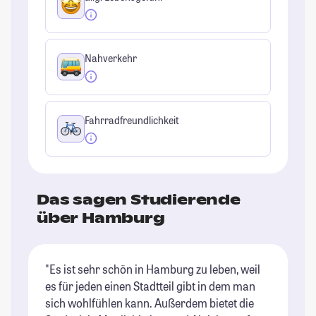
Nahverkehr
Fahrradfreundlichkeit
Das sagen Studierende
über Hamburg
"Es ist sehr schön in Hamburg zu leben, weil
"H
es für jeden einen Stadtteil gibt in dem man
Ba
sich wohlfühlen kann. Außerdem bietet die
be