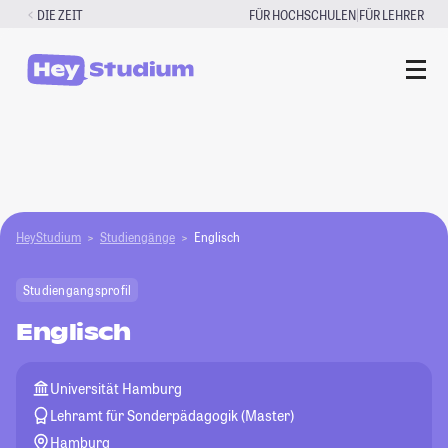
Zum
|
DIE ZEIT
FÜR HOCHSCHULEN
FÜR LEHRER
Inhalt
springen
HeyStudium
Studiengänge
Englisch
Studiengangsprofil
Englisch
Universität Hamburg
Lehramt für Sonderpädagogik (Master)
Hamburg