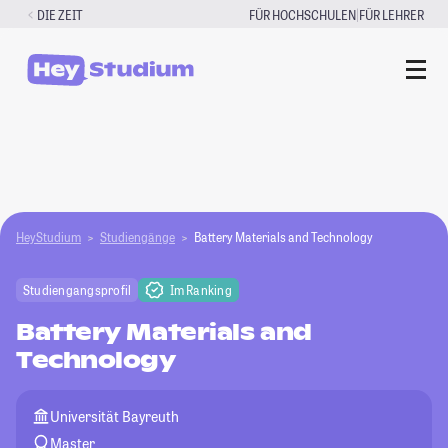
Zum
|
DIE ZEIT
FÜR HOCHSCHULEN
FÜR LEHRER
Inhalt
springen
HeyStudium
Studiengänge
Battery Materials and Technology
Studiengangsprofil
Im Ranking
Battery Materials and
Technology
Universität Bayreuth
Master