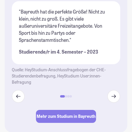
"Bayreuth hat die perfekte Größe! Nicht zu
"B
klein, nicht zu groß. Es gibt viele
St
außeruniversitäre Freizeitangebote. Von
Ca
Sport bis hin zu Partys oder
St
Sprachenstammtischen."
Wi
Studierende/r im 4. Semester – 2023
St
Quelle: HeyStudium-Anschlussfragebogen der CHE-
Studierendenbefragung, HeyStudium User:innen-
Befragung
Mehr zum Studium in Bayreuth