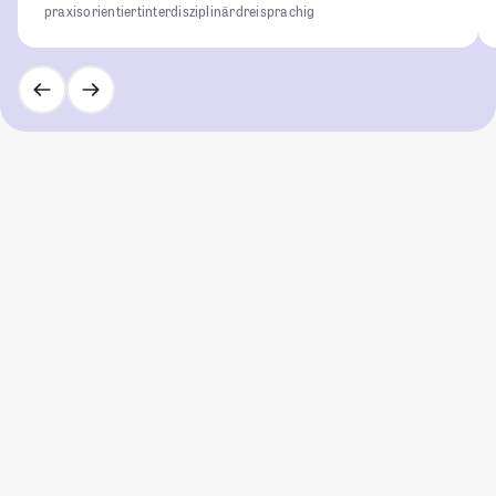
praxisorientiert
interdisziplinär
dreisprachig