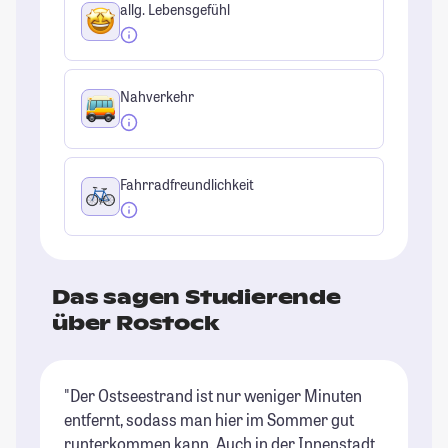
allg. Lebensgefühl
Nahverkehr
Fahrradfreundlichkeit
Das sagen Studierende
über Rostock
"Der Ostseestrand ist nur weniger Minuten
"E
entfernt, sodass man hier im Sommer gut
wa
runterkommen kann. Auch in der Innenstadt
mM