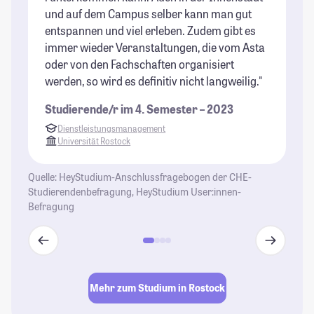
und auf dem Campus selber kann man gut
fi
entspannen und viel erleben. Zudem gibt es
or
immer wieder Veranstaltungen, die vom Asta
Me
oder von den Fachschaften organisiert
Tr
werden, so wird es definitiv nicht langweilig."
Os
st
Studierende/r im 4. Semester – 2023
or
Dienstleistungsmanagement
St
Universität Rostock
Quelle: HeyStudium-Anschlussfragebogen der CHE-
Studierendenbefragung, HeyStudium User:innen-
Befragung
Mehr zum Studium in Rostock