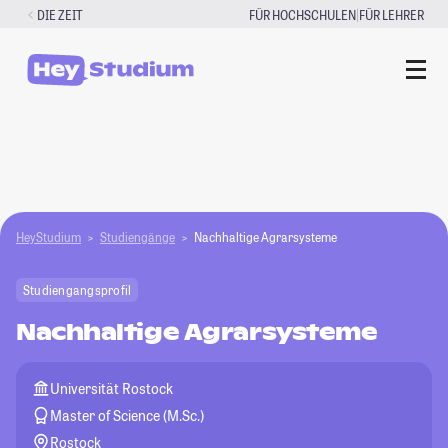
Zum
|
DIE ZEIT
FÜR HOCHSCHULEN
FÜR LEHRER
Inhalt
springen
HeyStudium
Studiengänge
Nachhaltige Agrarsysteme
Studiengangsprofil
Nachhaltige Agrarsysteme
Universität Rostock
Master of Science (M.Sc.)
Rostock