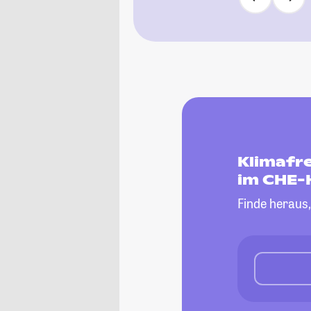
Klimafre
im CHE-
Finde heraus