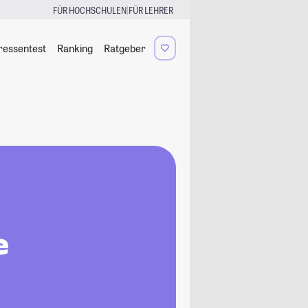
|
FÜR HOCHSCHULEN
FÜR LEHRER
ressentest
Ranking
Ratgeber
e