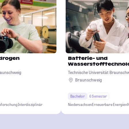
drogen
Batterie- und
Wasserstofftechnol
Braunschweig
Technische Universität Braunsch
Braunschweig
Bachelor
6 Semester
nforschung
Interdisziplinär
Niedersachsen
Erneuerbare Energien
N