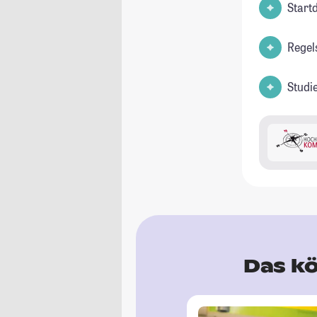
Start
Regels
Studi
Das kö