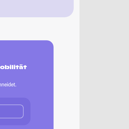
obilität
neidet.