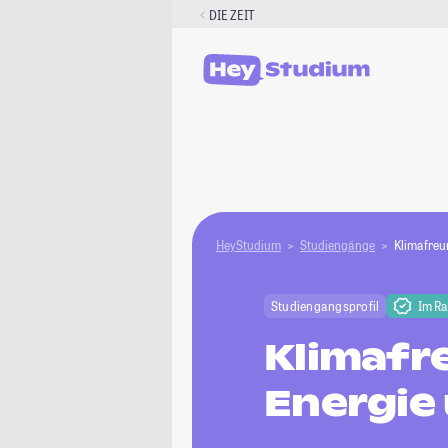
Zum
DIE ZEIT
Inhalt
springen
HeyStudium
Studiengänge
Klimafreun
Studiengangsprofil
Im R
Klimafre
Energie 