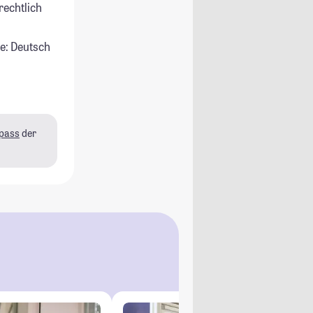
rechtlich
e: Deutsch
pass
der