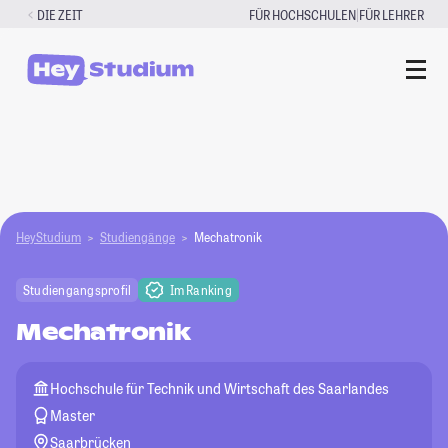
Zum
|
DIE ZEIT
FÜR HOCHSCHULEN
FÜR LEHRER
Inhalt
springen
HeyStudium
Studiengänge
Mechatronik
Studiengangsprofil
Im Ranking
Mechatronik
Hochschule für Technik und Wirtschaft des Saarlandes
Master
Saarbrücken