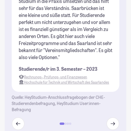
Studium in die Praxis umsetzen und das hilft
Ca
sehr für das Verständnis. Saarbrücken ist
ha
eine kleine und süße statt. Für Studierende
Me
perfekt um nicht unterzugehen und vor allem
Kn
ist es finanziell günstiger als im Vergleich zu
Fa
anderen Orten. Es gibt hier auch viele
(w
Freizeitprogramme und das Saarland ist sehr
si
bekannt für "Vereinsmitgliedschaften". Es gibt
St
also viele Optionen."
Studierende/r im 3. Semester – 2023
Rechnungs-, Prüfungs- und Finanzwesen
Hochschule für Technik und Wirtschaft des Saarlandes
Quelle: HeyStudium-Anschlussfragebogen der CHE-
Studierendenbefragung, HeyStudium User:innen-
Befragung