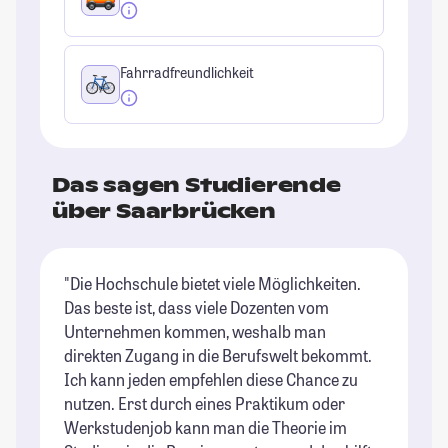
Fahrradfreundlichkeit
Das sagen Studierende
über Saarbrücken
"Die Hochschule bietet viele Möglichkeiten.
"d
Das beste ist, dass viele Dozenten vom
um
Unternehmen kommen, weshalb man
At
direkten Zugang in die Berufswelt bekommt.
do
Ich kann jeden empfehlen diese Chance zu
un
nutzen. Erst durch eines Praktikum oder
au
Werkstudenjob kann man die Theorie im
Ca