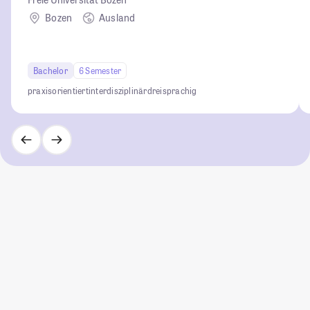
Bozen
Ausland
Bachelor
6 Semester
praxisorientiert
interdisziplinär
dreisprachig