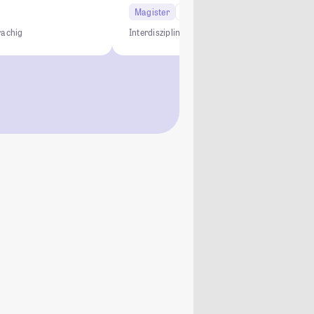
Magister
2 Semester
rachig
Interdisziplinär
LL.M.
Gebührenfrei