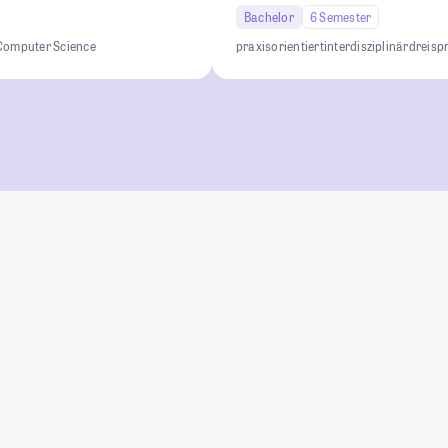
Bachelor
6 Semester
Computer Science
praxisorientiert
interdisziplinär
dreisp