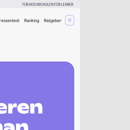
|
FÜR HOCHSCHULEN
FÜR LEHRER
ressentest
Ranking
Ratgeber
eren
han