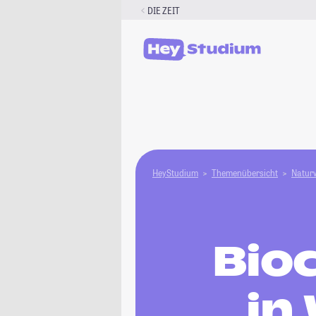
Zum
DIE ZEIT
Inhalt
springen
HeyStudium
Themenübersicht
Natur­
Bio
in