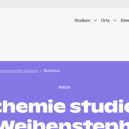
Studium
Orte
Inte
wissenschaften studieren
Biochemie
Fach
chemie studi
 Weihenstep