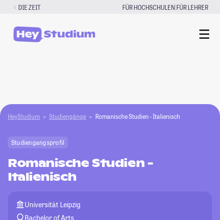
Zum
|
DIE ZEIT
FÜR HOCHSCHULEN
FÜR LEHRER
Inhalt
springen
HeyStudium
Studiengänge
Romanische Studien - Italienisch
Studiengangsprofil
Romanische Studien -
Italienisch
Universität Leipzig
Bachelor of Arts