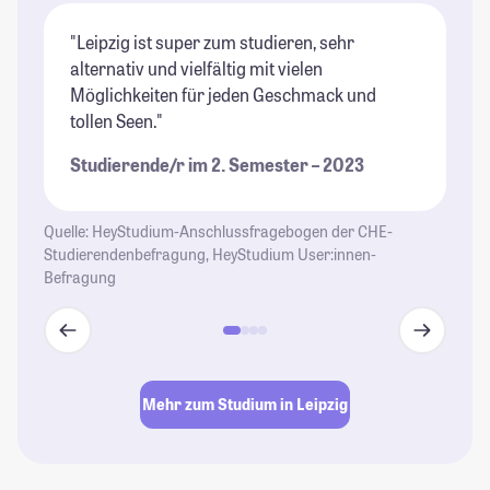
"Leipzig ist super zum studieren, sehr
"L
alternativ und vielfältig mit vielen
ge
Möglichkeiten für jeden Geschmack und
un
tollen Seen."
Ku
Studierende/r im 2. Semester – 2023
St
Quelle: HeyStudium-Anschlussfragebogen der CHE-
Studierendenbefragung, HeyStudium User:innen-
Befragung
Mehr zum Studium in Leipzig