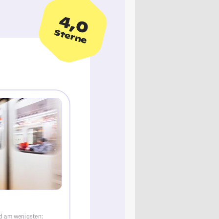
4,0
Sterne
ld am wenigsten: