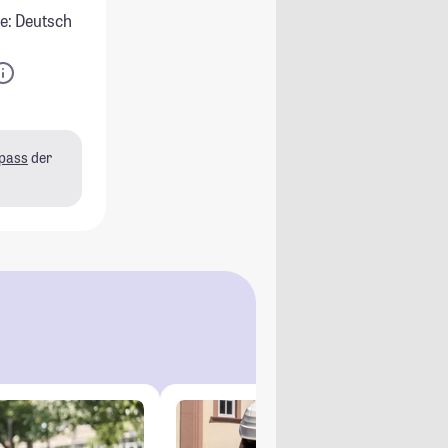
e: Deutsch
pass
der