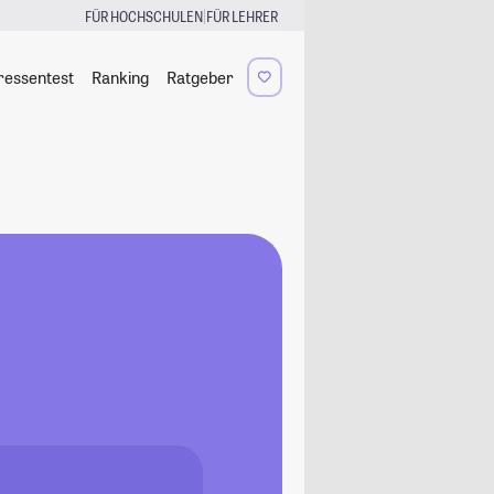
|
FÜR HOCHSCHULEN
FÜR LEHRER
ressentest
Ranking
Ratgeber