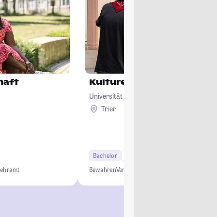
haft
Kulturelles Erbe
Universität Trier
Trier
Bachelor
6 Semester
Lehramt
Bewahren
Vermitteln
Gestalten