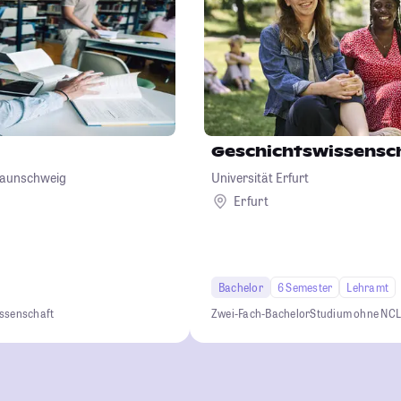
Geschichtswissensc
Braunschweig
Universität Erfurt
Erfurt
Bachelor
6 Semester
Lehramt
ssenschaft
Zwei-Fach-Bachelor
Studium ohne NC