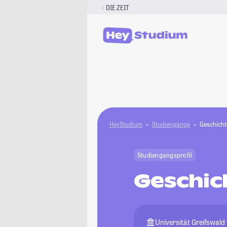
Zum
DIE ZEIT
Inhalt
springen
HeyStudium
Studiengänge
Geschicht
Studiengangsprofil
Geschic
Universität Greifswald