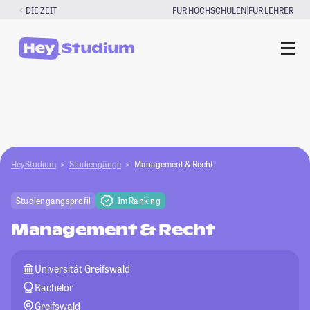
Zum
|
DIE ZEIT
FÜR HOCHSCHULEN
FÜR LEHRER
Inhalt
springen
HeyStudium
Studiengänge
Management & Recht
Studiengangsprofil
Im Ranking
Management & Recht
Universität Greifswald
Bachelor
Greifswald