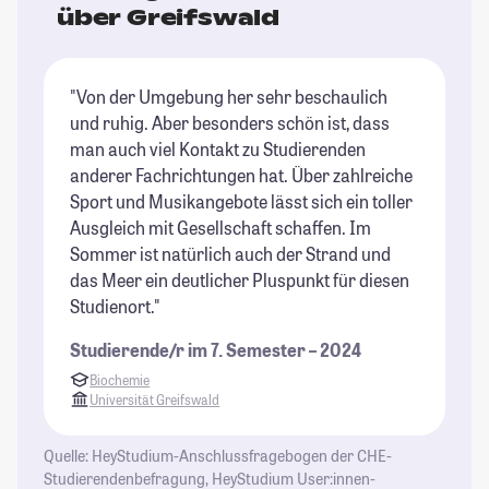
über Greifswald
"Von der Umgebung her sehr beschaulich
"G
und ruhig. Aber besonders schön ist, dass
St
man auch viel Kontakt zu Studierenden
Be
anderer Fachrichtungen hat. Über zahlreiche
Al
Sport und Musikangebote lässt sich ein toller
gr
Ausgleich mit Gesellschaft schaffen. Im
St
Sommer ist natürlich auch der Strand und
das Meer ein deutlicher Pluspunkt für diesen
Studienort."
Studierende/r im 7. Semester – 2024
Biochemie
Universität Greifswald
Quelle: HeyStudium-Anschlussfragebogen der CHE-
Studierendenbefragung, HeyStudium User:innen-