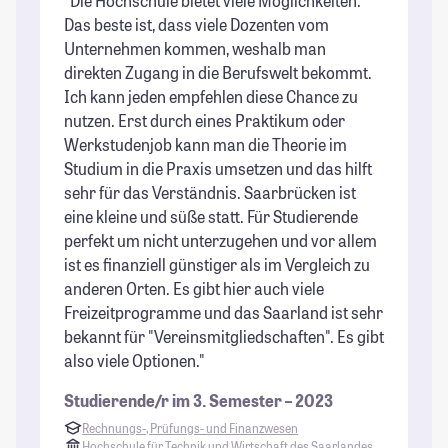
"Die Hochschule bietet viele Möglichkeiten.
"S
Das beste ist, dass viele Dozenten vom
di
Unternehmen kommen, weshalb man
to
direkten Zugang in die Berufswelt bekommt.
un
Ich kann jeden empfehlen diese Chance zu
Ei
nutzen. Erst durch eines Praktikum oder
vi
Werkstudenjob kann man die Theorie im
Fr
Studium in die Praxis umsetzen und das hilft
St
sehr für das Verständnis. Saarbrücken ist
eine kleine und süße statt. Für Studierende
perfekt um nicht unterzugehen und vor allem
ist es finanziell günstiger als im Vergleich zu
anderen Orten. Es gibt hier auch viele
Freizeitprogramme und das Saarland ist sehr
bekannt für "Vereinsmitgliedschaften". Es gibt
also viele Optionen."
Studierende/r im 3. Semester – 2023
Rechnungs-, Prüfungs- und Finanzwesen
Hochschule für Technik und Wirtschaft des Saarlandes