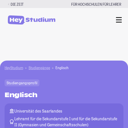
Zum
|
DIE ZEIT
FÜR HOCHSCHULEN
FÜR LEHRER
Inhalt
springen
HeyStudium
Studiengänge
Englisch
Studiengangsprofil
Englisch
Universität des Saarlandes
Lehramt für die Sekundarstufe I und für die Sekundarstufe
II (Gymnasien und Gemeinschaftsschulen)