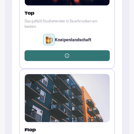
Top
Das gefällt Studierenden in Saarbrücken am
besten:
Kneipenlandschaft
Flop