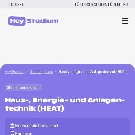
Zum
|
DIE ZEIT
FÜR HOCHSCHULEN
FÜR LEHRER
Inhalt
springen
HeyStudium
Studiengänge
Haus-, Energie- und An­lagen­technik (HEAT)
Studiengangsprofil
Haus-, Energie- und An­lagen­
technik (HEAT)
Hochschule Düsseldorf
Bachelor