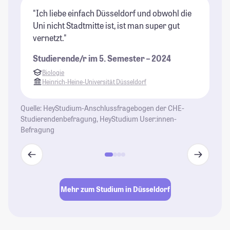
"Ich liebe einfach Düsseldorf und obwohl die
"E
Uni nicht Stadtmitte ist, ist man super gut
lo
vernetzt."
as
zu
Studierende/r im 5. Semester – 2024
St
Biologie
Heinrich-Heine-Universität Düsseldorf
Quelle: HeyStudium-Anschlussfragebogen der CHE-
Studierendenbefragung, HeyStudium User:innen-
Befragung
Mehr zum Studium in Düsseldorf