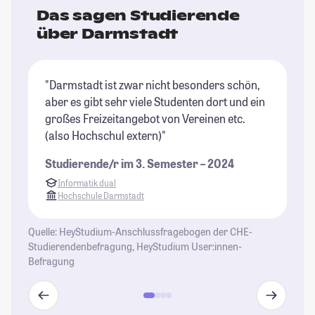
Das sagen Studierende
über Darmstadt
"Darmstadt ist zwar nicht besonders schön,
"D
aber es gibt sehr viele Studenten dort und ein
St
großes Freizeitangebot von Vereinen etc.
ha
(also Hochschul extern)"
un
Da
Studierende/r im 3. Semester – 2024
es
Informatik dual
al
Hochschule Darmstadt
di
Gr
Quelle: HeyStudium-Anschlussfragebogen der CHE-
Studierendenbefragung, HeyStudium User:innen-
St
Befragung