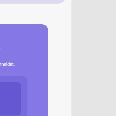
-
neidet.