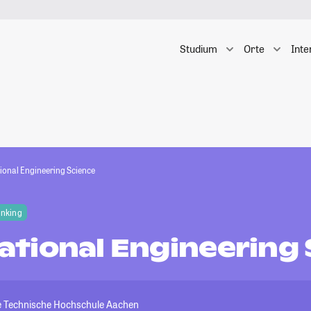
Studium
Orte
Inte
onal Engineering Science
anking
tional Engineering 
e Technische Hochschule Aachen