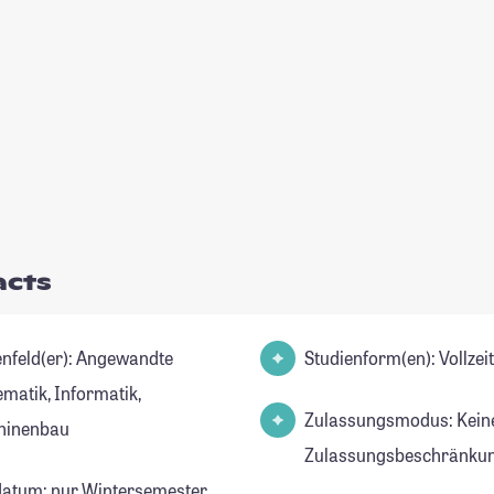
acts
d(er): Angewandte
Studienform(en): Vollze
matik, Informatik,
Zulassungsmodus: Kein
hinenbau
Zulassungsbeschränkun
datum: nur Wintersemester