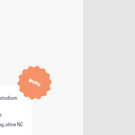
Info
itstudium
e
g, ohne NC