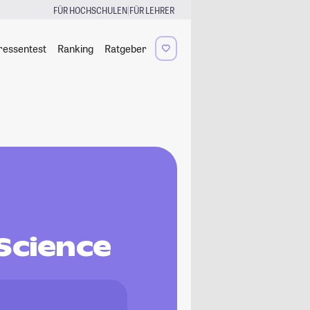
|
FÜR HOCHSCHULEN
FÜR LEHRER
ressentest
Ranking
Ratgeber
Science