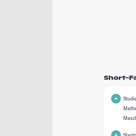
Short-F
Studienfel
Mathe
Masc
Start