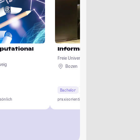
putational
Informatik
Freie Universität Bozen
weig
Bozen
Ausland
Bachelor
6 Semester
sönlich
praxisorientiert
interdisziplinär
dreisprachig