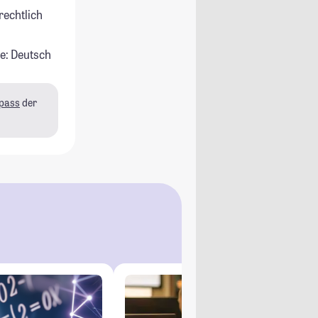
rechtlich
e: Deutsch
pass
der