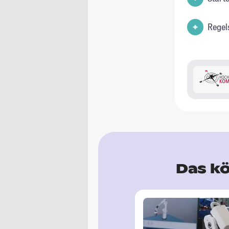
Regel
Das kö