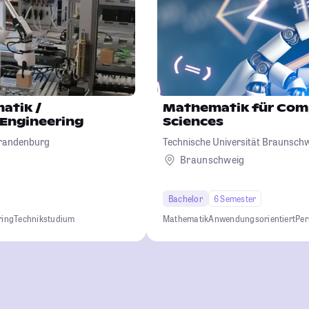
atik /
Mathematik für Com
Engineering
Sciences
Brandenburg
Technische Universität Braunsch
Braunschweig
Bachelor
6 Semester
ring
Technikstudium
Mathematik
Anwendungsorientiert
Per