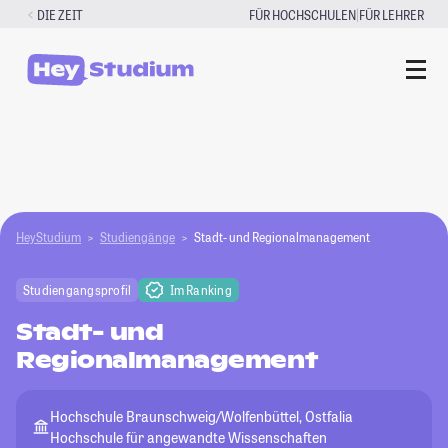
Zum
|
DIE ZEIT
FÜR HOCHSCHULEN
FÜR LEHRER
Inhalt
springen
HeyStudium
Studiengänge
Stadt- und Regionalmanagement
Studiengangsprofil
Im Ranking
Stadt- und
Regionalmanagement
Hochschule Braunschweig/Wolfenbüttel, Ostfalia
Hochschule für angewandte Wissenschaften