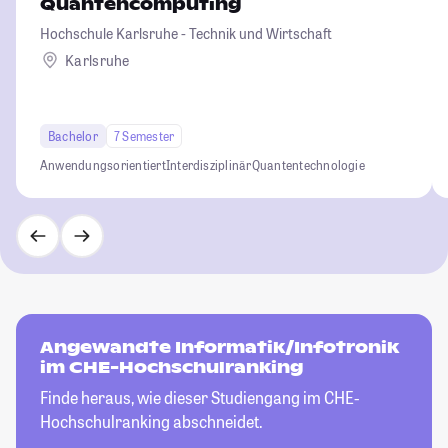
Quantencomputing
Hochschule Karlsruhe - Technik und Wirtschaft
Karlsruhe
Bachelor
7 Semester
Anwendungsorientiert
Interdisziplinär
Quantentechnologie
Angewandte Informatik/Infotronik
im CHE-Hochschulranking
Finde heraus, wie dieser Studiengang im CHE-
Hochschulranking abschneidet.