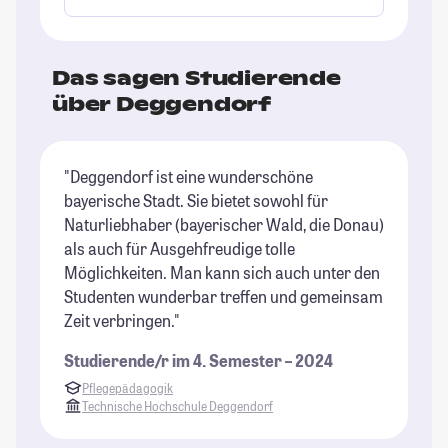
Das sagen Studierende
über Deggendorf
"Deggendorf ist eine wunderschöne
"G
bayerische Stadt. Sie bietet sowohl für
im
Naturliebhaber (bayerischer Wald, die Donau)
Bü
als auch für Ausgehfreudige tolle
St
Möglichkeiten. Man kann sich auch unter den
Studenten wunderbar treffen und gemeinsam
Zeit verbringen."
Studierende/r im 4. Semester – 2024
Pflegepädagogik
Technische Hochschule Deggendorf