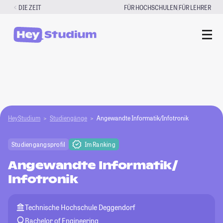
Zum
|
DIE ZEIT
FÜR HOCHSCHULEN
FÜR LEHRER
Inhalt
springen
HeyStudium
Studiengänge
Angewandte Informatik/Infotronik
Studiengangsprofil
Im Ranking
Angewandte Informatik/
Infotronik
Technische Hochschule Deggendorf
Bachelor of Engineering