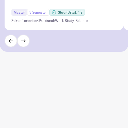
Master
3 Semester
Studi-Urteil: 4.7
Zukunftorientiert
Praxisnah
Work-Study-Balance