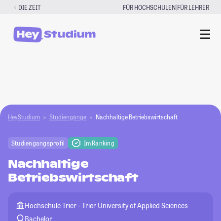
Zum
|
DIE ZEIT
FÜR HOCHSCHULEN
FÜR LEHRER
Inhalt
springen
HeyStudium
Studiengänge
Nachhaltige Betriebswirtschaft
Studiengangsprofil
Im Ranking
Nachhaltige
Betriebswirtschaft
Hochschule Trier - Trier University of Applied Sciences
Bachelor