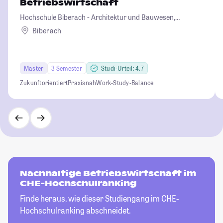
Betriebswirtschaft
Hochschule Biberach - Architektur und Bauwesen,
Betriebswirtschaft und Biotechnologie
Biberach
Master
3 Semester
Studi-Urteil: 4.7
Zukunftorientiert
Praxisnah
Work-Study-Balance
Nachhaltige Betriebswirtschaft im
CHE-Hochschulranking
Finde heraus, wie dieser Studiengang im CHE-
Hochschulranking abschneidet.