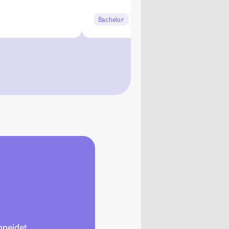
Bachelor
6 Semester
neidet.