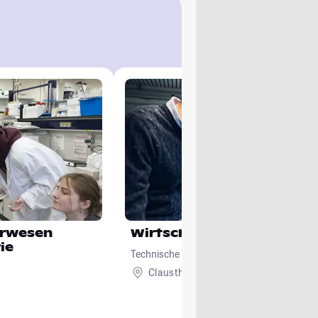
urwesen
Wirtschaftsingenieurwes
ie
Technische Universität Clausthal
Clausthal-Zellerfeld