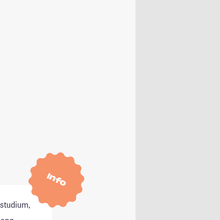
Info
tstudium,