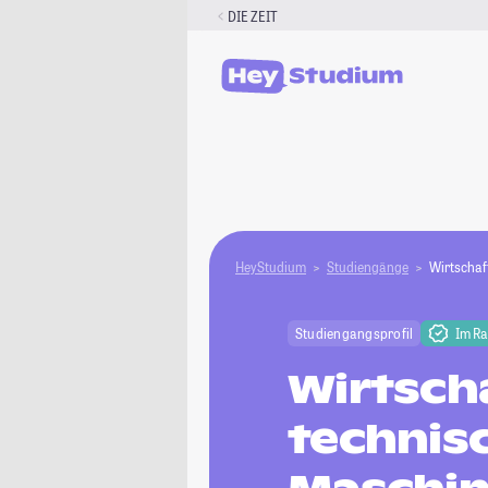
Zum
DIE ZEIT
Inhalt
springen
HeyStudium
Studiengänge
Wirtschaf
Studiengangsprofil
Im R
Wirtsch
technis