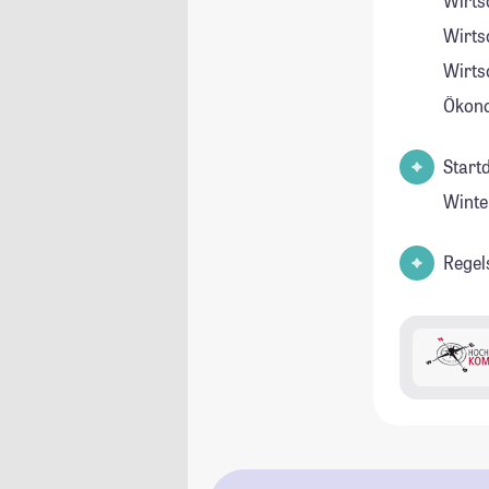
Wirts
Wirts
Wirts
Ökon
Start
Winte
Regel