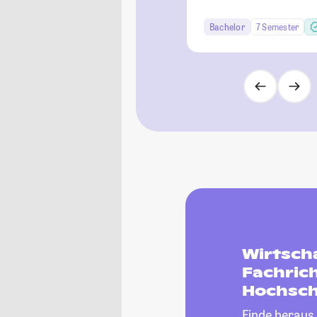
Bachelor
7 Semester
Wirtsch
Fachric
Hochsch
Finde heraus