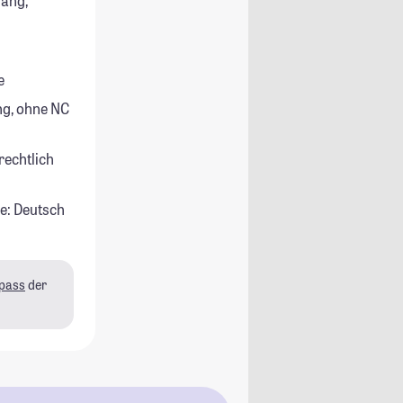
gang,
e
g, ohne NC
rechtlich
e: Deutsch
pass
der