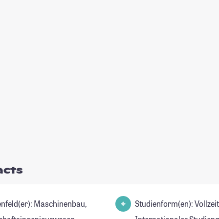
acts
(er): Maschinenbau,
Studienform(en): Vollzei