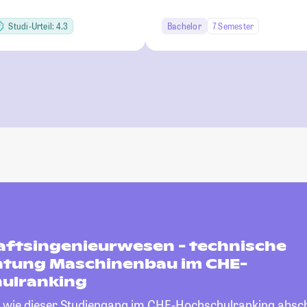
Studi-Urteil: 4.3
Bachelor
7 Semester
aftsingenieurwesen - technische
htung Maschinenbau im CHE-
ulranking
, wie dieser Studiengang im CHE-Hochschulranking absch