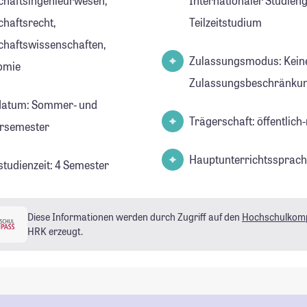
chaftsingenieurwesen,
Internationaler Studien
chaftsrecht,
Teilzeitstudium
chaftswissenschaften,
Zulassungsmodus: Kein
omie
Zulassungsbeschränkun
datum: Sommer- und
Trägerschaft: öffentlich-
rsemester
Hauptunterrichtssprach
studienzeit: 4 Semester
Diese Informationen werden durch Zugriff auf den
Hochschulkom
HRK erzeugt.