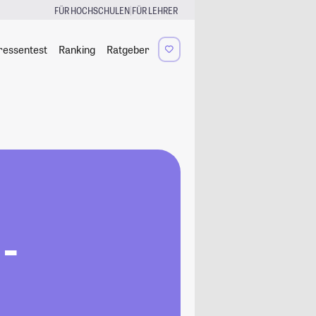
|
FÜR HOCHSCHULEN
FÜR LEHRER
ressentest
Ranking
Ratgeber
 -