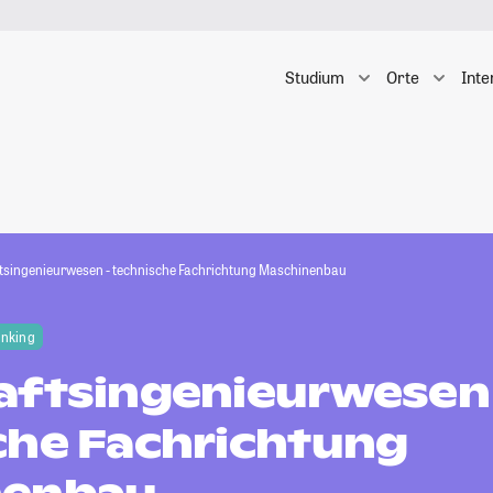
Studium
Orte
Inte
tsingenieurwesen - technische Fachrichtung Maschinenbau
anking
aftsingenieurwesen
che Fachrichtung