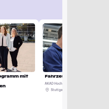
ogramm mit
Fahrzeugtechnik
AKAD Hochschule Stuttgart - staatlich an
gen
Stuttgart
Remote