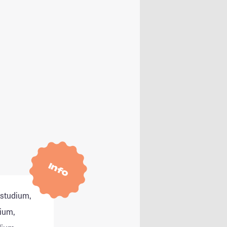
Info
tstudium,
ium,