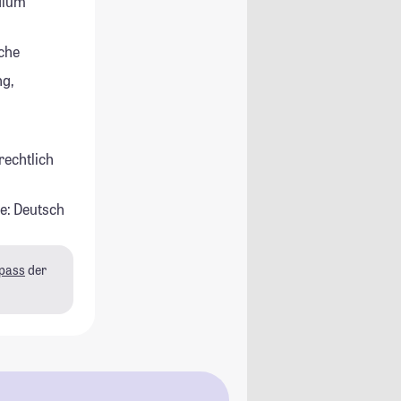
udium
che
g,
rechtlich
e: Deutsch
pass
der