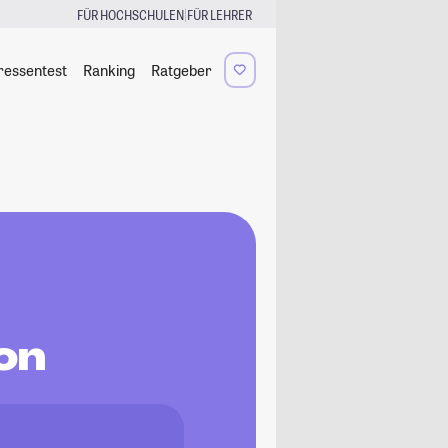
|
FÜR HOCHSCHULEN
FÜR LEHRER
ressentest
Ranking
Ratgeber
on