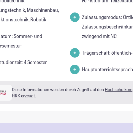
obiltechnik,
Fernstudium, Teilzeitst
gungstechnik, Maschinenbau,
Zulassungsmodus: Örtli
ktionstechnik, Robotik
Zulassungsbeschränkun
datum: Sommer- und
zwingend mit NC
rsemester
Trägerschaft: öffentlich-
studienzeit: 4 Semester
Hauptunterrichtssprach
Diese Informationen werden durch Zugriff auf den
Hochschulkom
HRK erzeugt.