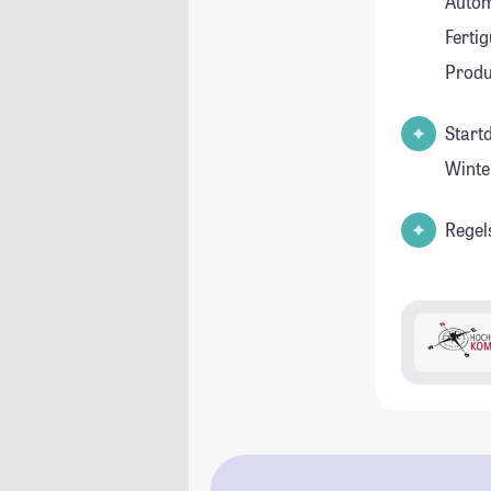
Autom
Ferti
Produ
Start
Winte
Regel