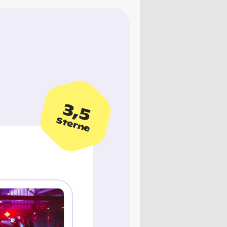
3,5
Sterne