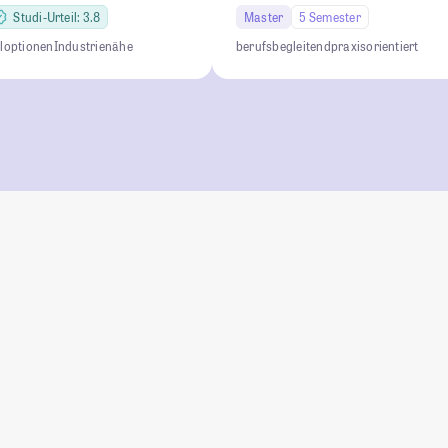
Studi-Urteil: 3.8
Master
5 Semester
loptionen
Industrienähe
berufsbegleitend
praxisorientiert