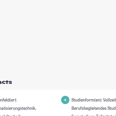
acts
nfeld(er):
Studienform(en): Vollzei
atisierungstechnik,
Berufsbegleitendes Stud