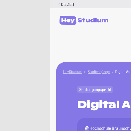
Zum
DIE ZEIT
Inhalt
springen
HeyStudium
Studiengänge
Digital A
Studiengangsprofil
Digital
Hochschule Braunschwe