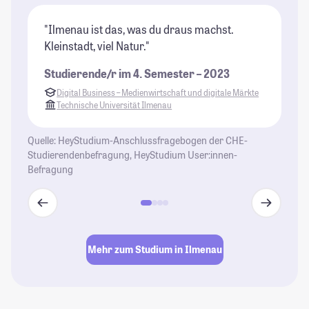
"Ilmenau ist das, was du draus machst.
"I
Kleinstadt, viel Natur."
si
ma
Studierende/r im 4. Semester – 2023
ni
Digital Business – Medienwirtschaft und digitale Märkte
Gr
Technische Universität Ilmenau
wu
da
Quelle: HeyStudium-Anschlussfragebogen der CHE-
Au
Studierendenbefragung, HeyStudium User:innen-
Ca
Befragung
Wa
St
Mehr zum Studium in Ilmenau