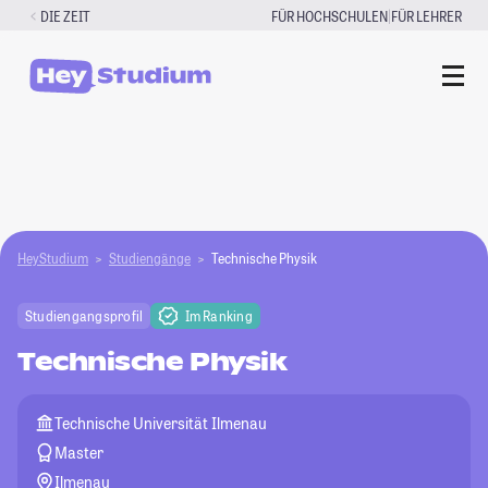
Zum
|
DIE ZEIT
FÜR HOCHSCHULEN
FÜR LEHRER
Inhalt
springen
HeyStudium
Studiengänge
Technische Physik
Studiengangsprofil
Im Ranking
Technische Physik
Technische Universität Ilmenau
Master
Ilmenau