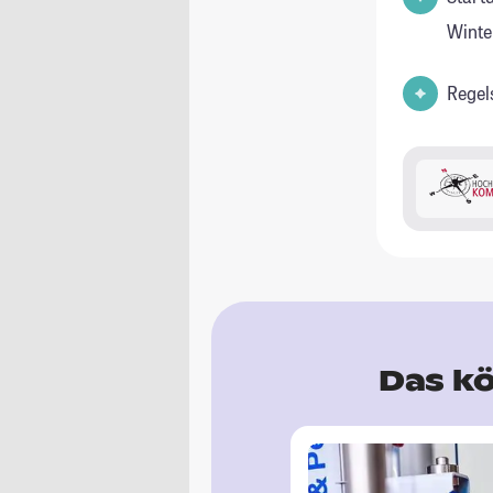
Winte
Regel
Das kö