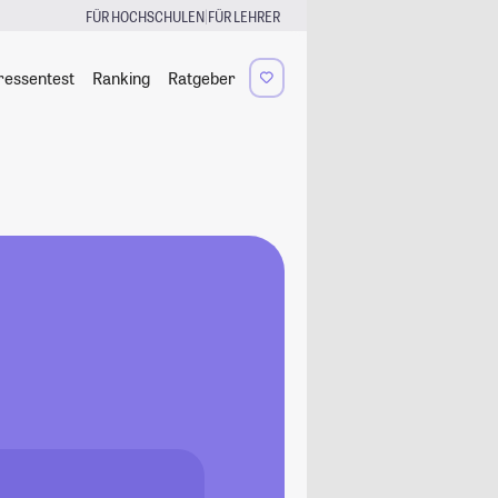
|
FÜR HOCHSCHULEN
FÜR LEHRER
ressentest
Ranking
Ratgeber