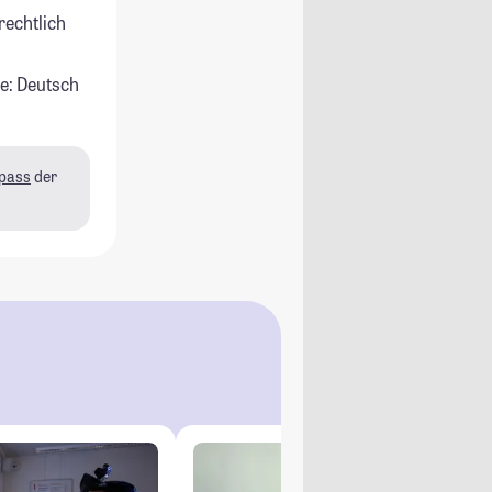
rechtlich
e: Deutsch
pass
der