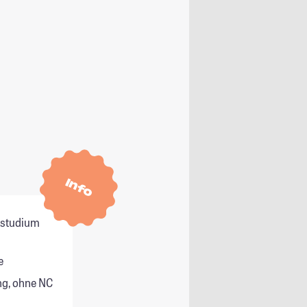
Info
itstudium
e
g, ohne NC