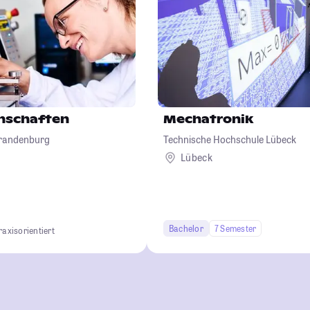
nschaften
Mechatronik
Brandenburg
Technische Hochschule Lübeck
Lübeck
Bachelor
7 Semester
raxisorientiert