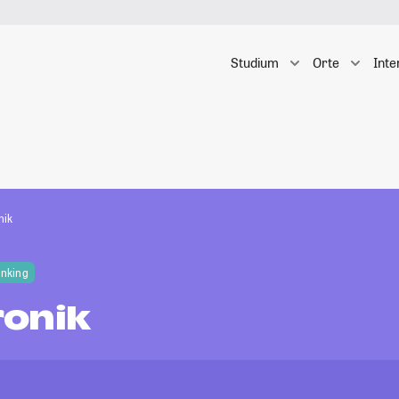
Studium
Orte
Inte
nik
anking
onik