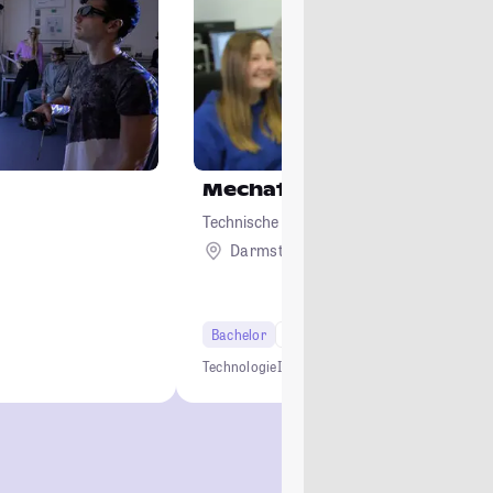
Mechatronik
Technische Universität Darmstadt
Darmstadt
Bachelor
6 Semester
Studi-Urteil: 4.0
Technologie
Ingenieur
Innovation