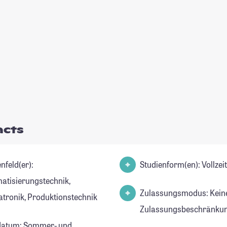
acts
nfeld(er):
Studienform(en): Vollze
atisierungstechnik,
Zulassungsmodus: Kein
tronik, Produktionstechnik
Zulassungsbeschränkun
datum: Sommer- und