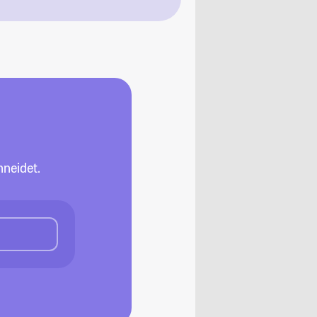
neidet.