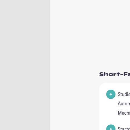
Short-F
Studie
Autom
Mecha
Start