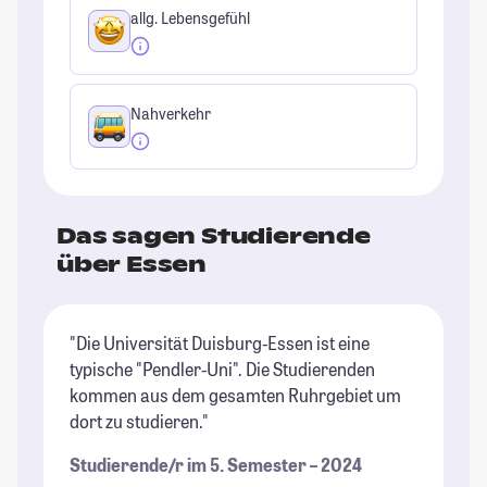
allg. Lebensgefühl
Nahverkehr
Das sagen Studierende
über Essen
"Die Universität Duisburg-Essen ist eine
"I
typische "Pendler-Uni". Die Studierenden
Pa
kommen aus dem gesamten Ruhrgebiet um
St
dort zu studieren."
Studierende/r im 5. Semester – 2024