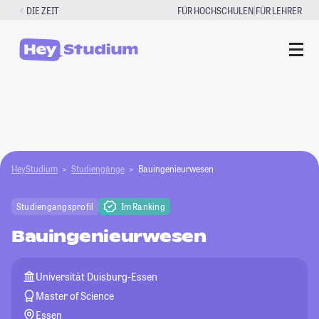
Zum
|
DIE ZEIT
FÜR HOCHSCHULEN
FÜR LEHRER
Inhalt
springen
HeyStudium
Studiengänge
Bauingenieurwesen
Studiengangsprofil
Im Ranking
Bauingenieurwesen
Universität Duisburg-Essen
Master of Science
Essen