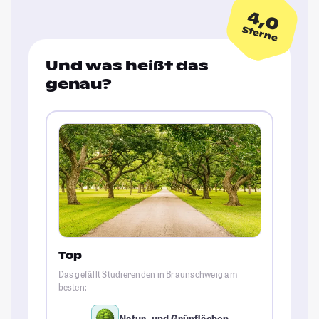
4,0
Sterne
Und was heißt das
genau?
Top
Das gefällt Studierenden in Braunschweig am
besten:
Natur- und Grünflächen