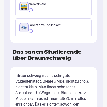
Nahverkehr
Fahrradfreundlichkeit
Das sagen Studierende
über Braunschweig
"Braunschweig ist eine sehr gute
"D
Studentenstadt. Ideale Größe, nicht zu groß,
We
nicht zu klein. Man findet sehr schnell
un
Anschluss. Die Wege in der Stadt sind kurz.
"G
Mit dem Fahrrad ist innerhalb 20 min alles
St
erreichbar. Das erleichtert sowohl den
be