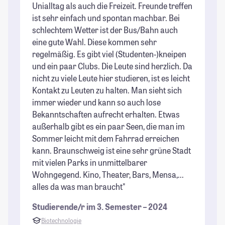
Unialltag als auch die Freizeit. Freunde treffen
St
ist sehr einfach und spontan machbar. Bei
schlechtem Wetter ist der Bus/Bahn auch
eine gute Wahl. Diese kommen sehr
regelmäßig. Es gibt viel (Studenten-)kneipen
und ein paar Clubs. Die Leute sind herzlich. Da
nicht zu viele Leute hier studieren, ist es leicht
Kontakt zu Leuten zu halten. Man sieht sich
immer wieder und kann so auch lose
Bekanntschaften aufrecht erhalten. Etwas
außerhalb gibt es ein paar Seen, die man im
Sommer leicht mit dem Fahrrad erreichen
kann. Braunschweig ist eine sehr grüne Stadt
mit vielen Parks in unmittelbarer
Wohngegend. Kino, Theater, Bars, Mensa,...
alles da was man braucht"
Studierende/r im 3. Semester – 2024
Biotechnologie