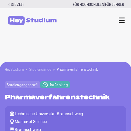
Zum
|
DIE ZEIT
FÜR HOCHSCHULEN
FÜR LEHRER
Inhalt
springen
HeyStudium
Studiengänge
Pharmaverfahrenstechnik
Studiengangsprofil
Im Ranking
Pharmaverfahrenstechnik
Technische Universität Braunschweig
Master of Science
Braunschweig