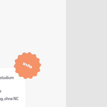
Info
itstudium
e
g, ohne NC