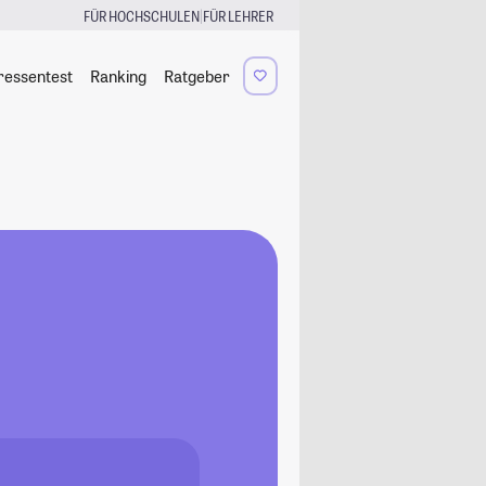
|
FÜR HOCHSCHULEN
FÜR LEHRER
ressentest
Ranking
Ratgeber