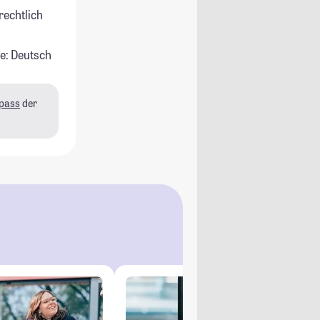
rechtlich
e: Deutsch
pass
der