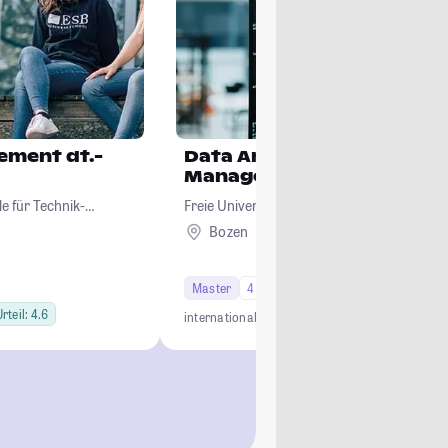
ement dt.-
Data Analytics for Econo
Management
e für Technik-
Freie Universität Bozen
Bozen
Ausland
Master
4 Semester
rteil: 4.6
international
practice-oriented
interdisciplinary