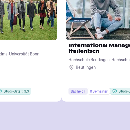
International Manag
italienisch
helms-Universität Bonn
Hochschule Reutlingen, Hochschul
Wirtschaft-Informatik-Design
Reutlingen
Studi-Urteil: 3.9
Bachelor
8 Semester
Studi-U