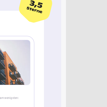
3,5
Sterne
t am wenigsten: