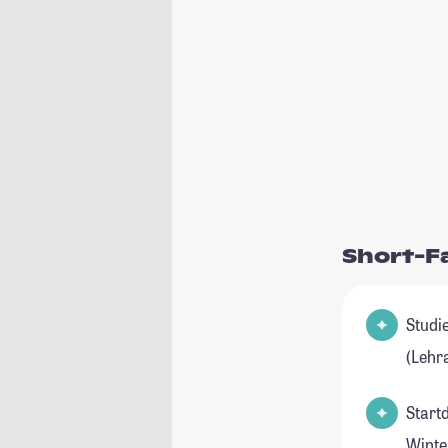
Short-F
Studienfel
(Lehr
Start
Winte