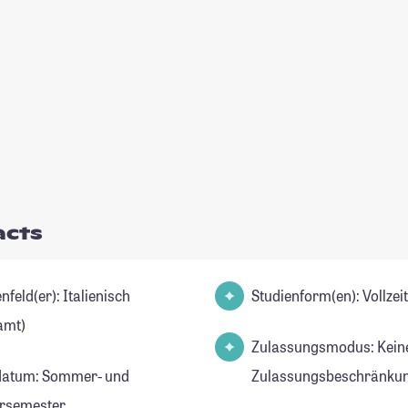
acts
d(er): Italienisch
Studienform(en): Vollze
amt)
Zulassungsmodus: Kein
datum: Sommer- und
Zulassungsbeschränkun
rsemester