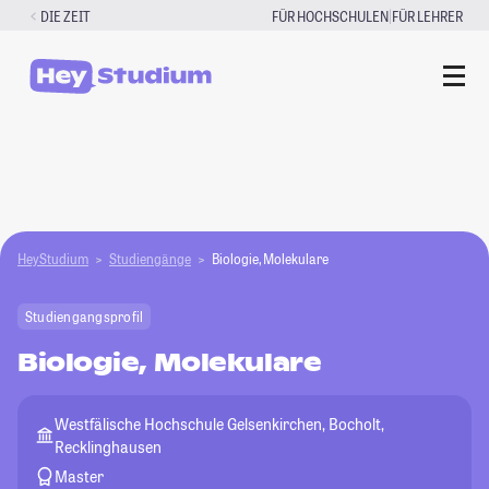
Zum
|
DIE ZEIT
FÜR HOCHSCHULEN
FÜR LEHRER
Inhalt
springen
HeyStudium
Studiengänge
Biologie, Molekulare
Studiengangsprofil
Biologie, Molekulare
Westfälische Hochschule Gelsenkirchen, Bocholt,
Recklinghausen
Master