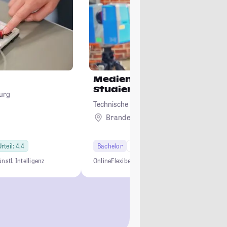
Medieninformatik (Online
Studiengang)
urg
Technische Hochschule Brandenburg
Brandenburg
Remote
rteil: 4.4
Bachelor
6 Semester
nstl. Intelligenz
Online
Flexibel
Berufsbegleitend