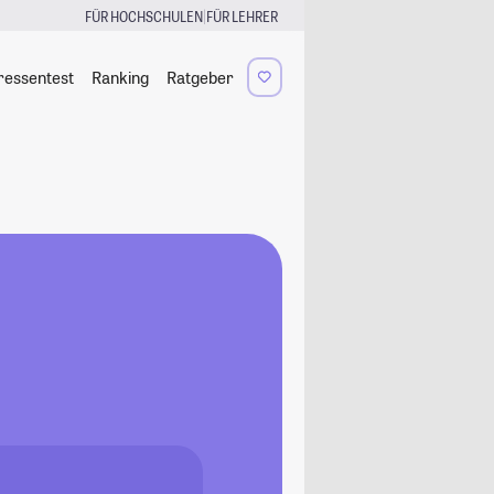
|
FÜR HOCHSCHULEN
FÜR LEHRER
ressentest
Ranking
Ratgeber