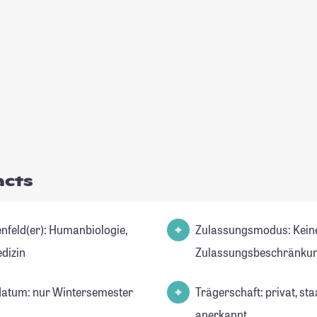
acts
(er): Humanbiologie,
Zulassungsmodus: Kein
dizin
Zulassungsbeschränkun
datum: nur Wintersemester
Trägerschaft: privat, sta
anerkannt