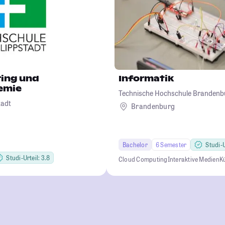
ing und
Informatik
emie
Technische Hochschule Brandenb
tadt
Brandenburg
Bachelor
6 Semester
Studi-U
Studi-Urteil: 3.8
Cloud Computing
Interaktive Medien
Kü