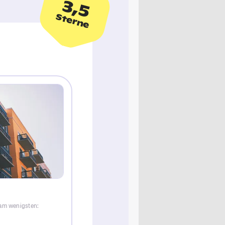
3,5
Sterne
 am wenigsten: