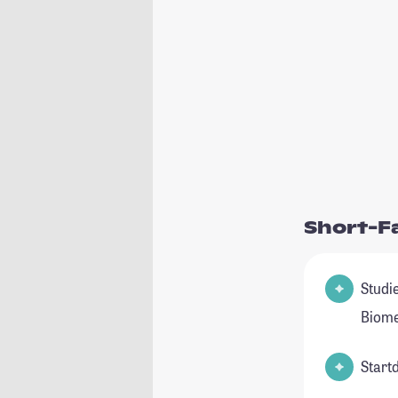
Short-F
Studienfeld
Biome
Start