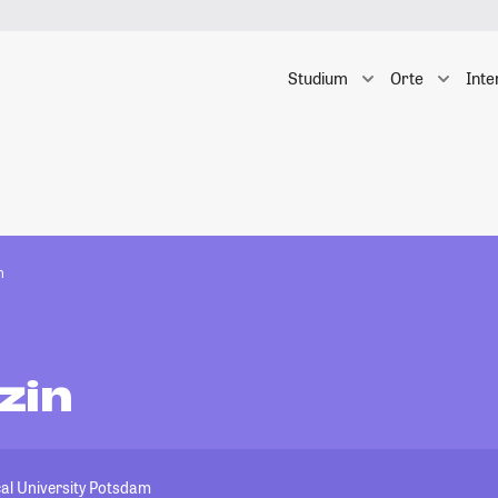
Studium
Orte
Inte
n
zin
al University Potsdam