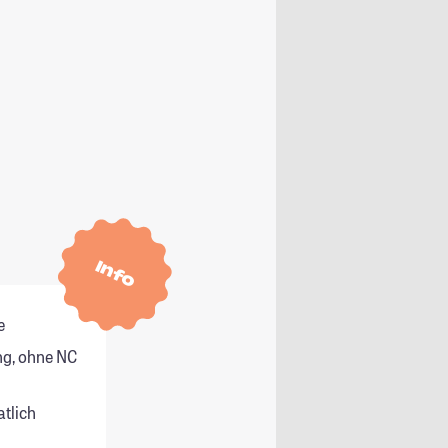
Info
e
g, ohne NC
atlich