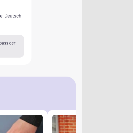
e: Deutsch
pass
der