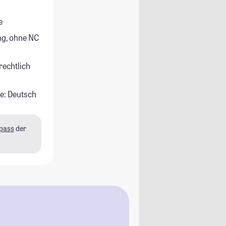
e
g, ohne NC
rechtlich
e: Deutsch
pass
der