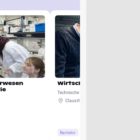
urwesen
Wirtschaftsingenieurwes
ie
Technische Universität Clausthal
Clausthal-Zellerfeld
Bachelor
6 Semester