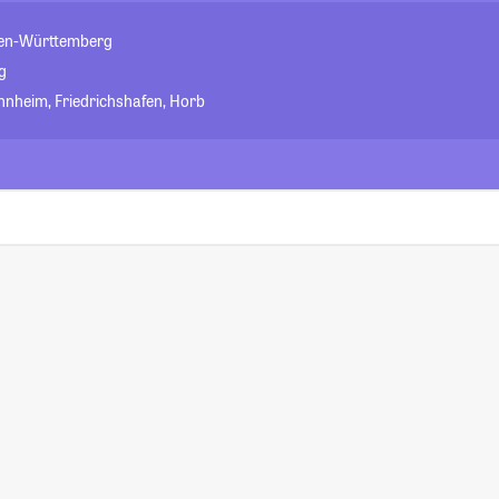
den-Württemberg
g
nnheim, Friedrichshafen, Horb