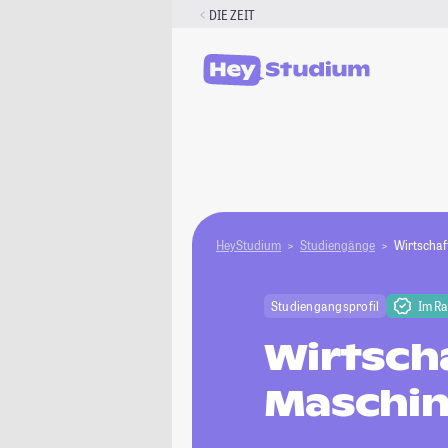
Zum
DIE ZEIT
Inhalt
springen
HeyStudium
Studiengänge
Wirtschaf
Studiengangsprofil
Im R
Wirtsch
Maschi