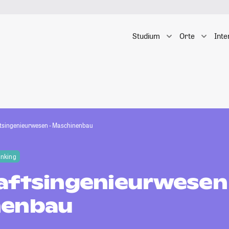
Studium
Orte
Inte
tsingenieurwesen - Maschinenbau
anking
aftsingenieurwesen
nenbau