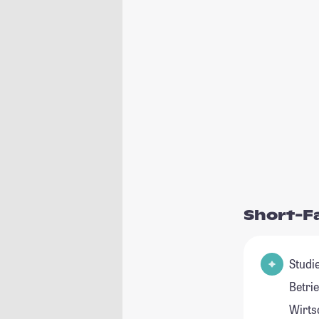
Short-F
Studie
Betri
Wirts