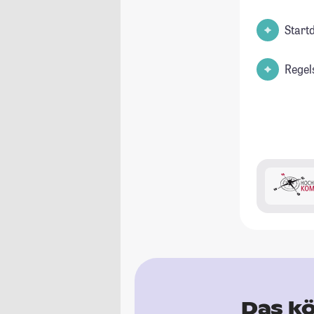
Start
Regel
Das kö