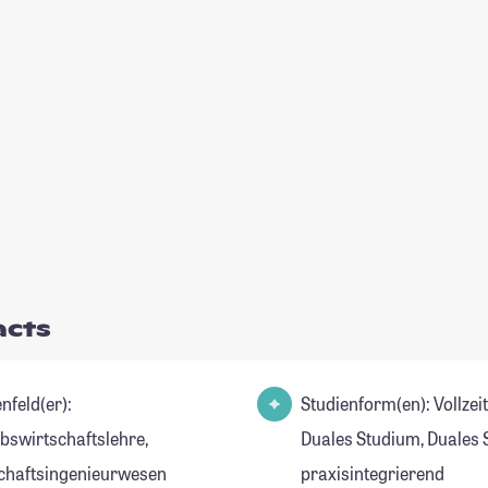
acts
nfeld(er):
Studienform(en): Vollzei
ebswirtschaftslehre,
Duales Studium, Duales 
chaftsingenieurwesen
praxisintegrierend