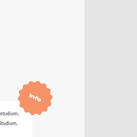
Info
tstudium,
Studium,