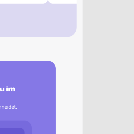
u im
neidet.