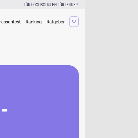
|
FÜR HOCHSCHULEN
FÜR LEHRER
ressentest
Ranking
Ratgeber
 -