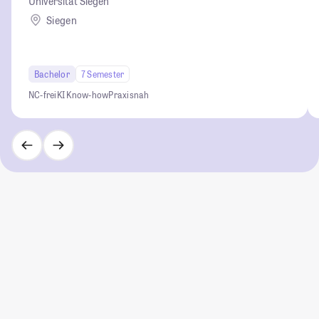
Universität Siegen
Siegen
Bachelor
7 Semester
NC-frei
KI Know-how
Praxisnah