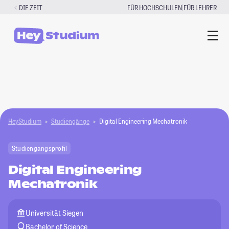
Zum
|
DIE ZEIT
FÜR HOCHSCHULEN
FÜR LEHRER
Inhalt
springen
HeyStudium
Studiengänge
Digital Engineering Mechatronik
Studiengangsprofil
Digital Engineering
Mechatronik
Universität Siegen
Bachelor of Science