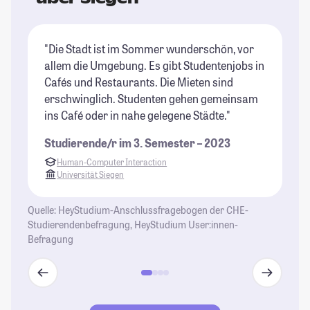
"Die Stadt ist im Sommer wunderschön, vor
"E
allem die Umgebung. Es gibt Studentenjobs in
Le
Cafés und Restaurants. Die Mieten sind
ve
erschwinglich. Studenten gehen gemeinsam
St
ins Café oder in nahe gelegene Städte."
an
Studierende/r im 3. Semester – 2023
St
Human-Computer Interaction
Universität Siegen
Quelle: HeyStudium-Anschlussfragebogen der CHE-
Studierendenbefragung, HeyStudium User:innen-
Befragung