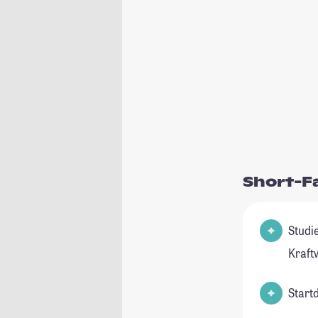
Short-F
Studienfeld(
Kraft
Start