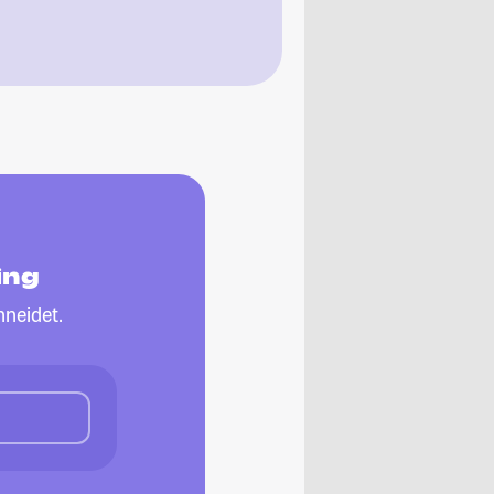
ing
neidet.