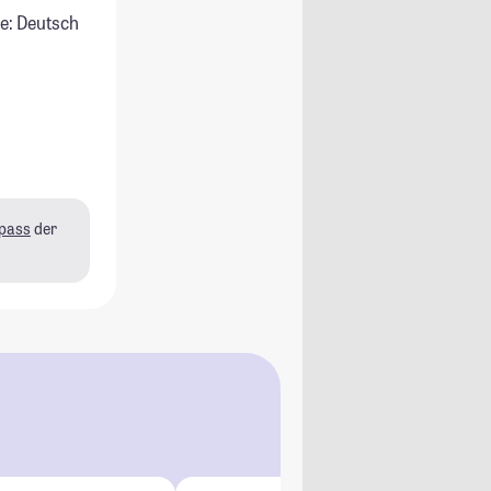
e: Deutsch
pass
der