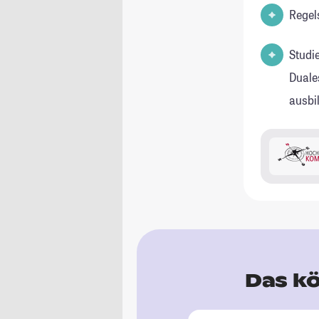
Regel
Studi
Duale
ausbi
Das kö