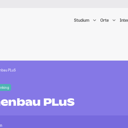
Studium
Orte
Inte
nbau PLuS
anking
enbau PLuS
en