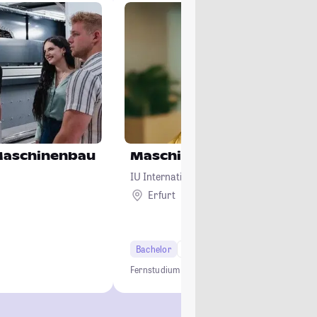
 Maschinenbau
Maschinenbau
IU Internationale Hochschule
Erfurt
Remote
Bachelor
6 Semester
Fernstudium
Maschinenbau