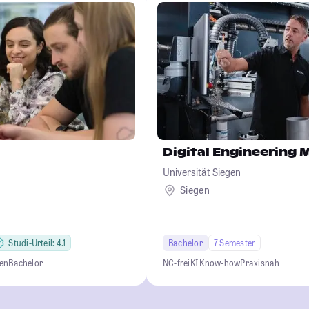
Digital Engineering
Universität Siegen
Siegen
Studi-Urteil: 4.1
Bachelor
7 Semester
en
Bachelor
NC-frei
KI Know-how
Praxisnah