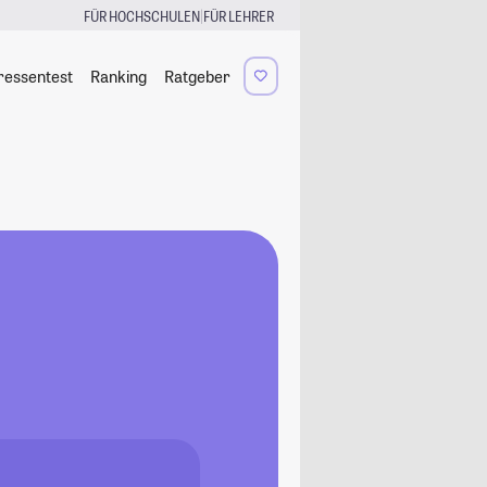
|
FÜR HOCHSCHULEN
FÜR LEHRER
ressentest
Ranking
Ratgeber