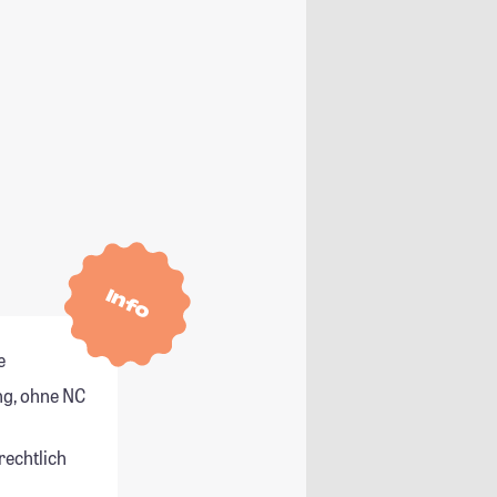
Info
e
g, ohne NC
rechtlich