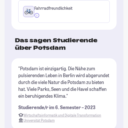
Fahrradfreundlichkeit
Das sagen Studierende
über Potsdam
"Potsdam ist einzigartig. Die Nähe zum
"M
pulsierenden Leben in Berlin wird abgerundet
tr
durch die viele Natur die Potsdam zu bieten
we
hat. Viele Parks, Seen und die Havel schaffen
St
ein beruhigendes Klima."
Studierende/r im 6. Semester – 2023
Wirtschaftsinformatik und Digitale Transformation
Universität Potsdam