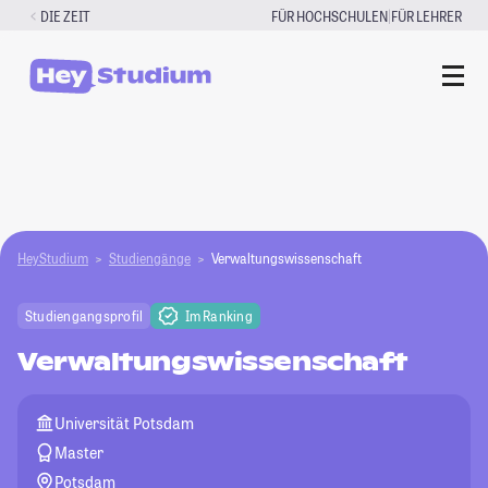
Zum
|
DIE ZEIT
FÜR HOCHSCHULEN
FÜR LEHRER
Inhalt
springen
HeyStudium
Studiengänge
Verwaltungswissenschaft
Studiengangsprofil
Im Ranking
Verwaltungswissenschaft
Universität Potsdam
Master
Potsdam