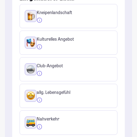
Kneipenlandschaft
Kulturelles Angebot
Club-Angebot
allg. Lebensgefühl
Nahverkehr