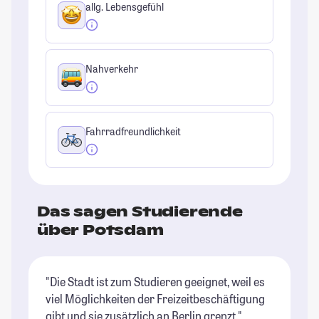
allg. Lebensgefühl
Nahverkehr
Fahrradfreundlichkeit
Das sagen Studierende
über Potsdam
"Die Stadt ist zum Studieren geeignet, weil es
"P
viel Möglichkeiten der Freizeitbeschäftigung
pu
gibt und sie zusätzlich an Berlin grenzt."
du