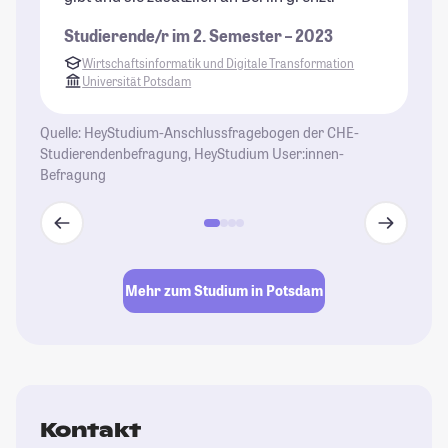
ha
Studierende/r im 2. Semester – 2023
ei
Wirtschaftsinformatik und Digitale Transformation
St
Universität Potsdam
Quelle: HeyStudium-Anschlussfragebogen der CHE-
Studierendenbefragung, HeyStudium User:innen-
Befragung
Mehr zum Studium in Potsdam
Kontakt