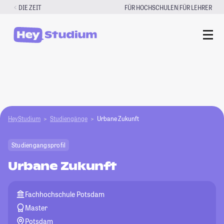
Zum
|
DIE ZEIT
FÜR HOCHSCHULEN
FÜR LEHRER
Inhalt
springen
HeyStudium
Studiengänge
Urbane Zukunft
Studiengangsprofil
Urbane Zukunft
Fachhochschule Potsdam
Master
Potsdam