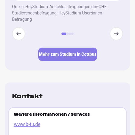
Quelle: HeyStudium-Anschlussfragebogen der CHE-
St
Studierendenbefragung, HeyStudium User:innen-
Befragung
Mehr zum Studium in Cottbus
Kontakt
Weitere Informationen / Services
www.b-tu.de