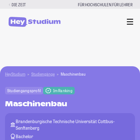
Zum
|
DIE ZEIT
FÜR HOCHSCHULEN
FÜR LEHRER
Inhalt
springen
HeyStudium
Studiengänge
Maschinenbau
Studiengangsprofil
Im Ranking
Maschinenbau
Brandenburgische Technische Universität Cottbus-
Senftenberg
Bachelor