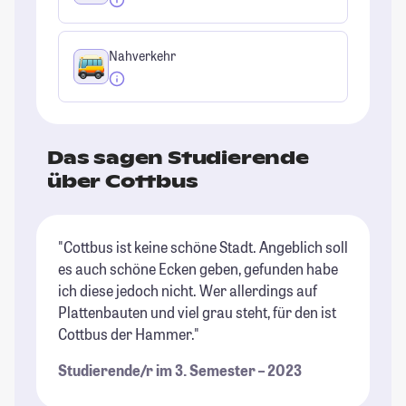
Nahverkehr
Das sagen Studierende
über Cottbus
"Cottbus ist keine schöne Stadt. Angeblich soll
"D
es auch schöne Ecken geben, gefunden habe
fa
ich diese jedoch nicht. Wer allerdings auf
In
Plattenbauten und viel grau steht, für den ist
Le
Cottbus der Hammer."
ge
zu
Studierende/r im 3. Semester – 2023
In
an